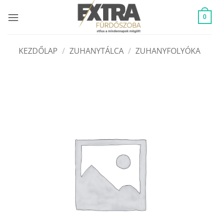
Skip
to
0
content
KEZDŐLAP
/
ZUHANYTÁLCA
/
ZUHANYFOLYÓKA