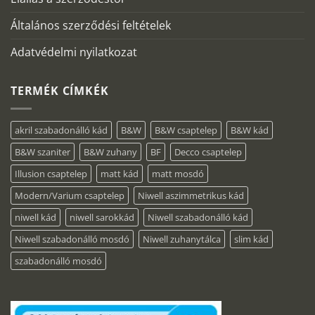
Általános szerződési feltételek
Adatvédelmi nyilatkozat
TERMÉK CÍMKÉK
akril szabadonálló kád
B&W
B&W csaptelep
B&W kád
B&W szaniter
B&W zuhany
BF
Decco csaptelep
Illusion csaptelep
matt kád
matt mosdó
Modern/Varium csaptelep
Niwell aszimmetrikus kád
niwell kád
niwell sarokkád
Niwell szabadonálló kád
Niwell szabadonálló mosdó
Niwell zuhanytálca
slim kád
szabadonálló mosdó