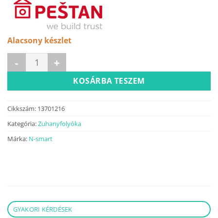
Alacsony készlet
CONFLUO Frameless Line 950 Fehér üveg zuhanyfolyóka menn
KOSÁRBA TESZEM
Cikkszám:
13701216
Kategória:
Zuhanyfolyóka
Márka:
N-smart
GYAKORI KÉRDÉSEK