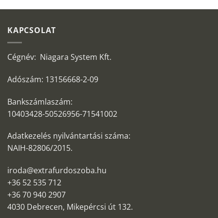
KAPCSOLAT
Cégnév: Niagara System Kft.
Adószám: 13156668-2-09
Bankszámlaszám:
10403428-50526956-71541002
Adatkezelés nyilvántartási száma:
NAIH-82806/2015.
iroda@extrafurdoszoba.hu
+36 52 535 712
+36 70 940 2907
4030 Debrecen, Mikepércsi út 132.