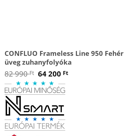
CONFLUO Frameless Line 950 Fehér
üveg zuhanyfolyóka
Original
Current
82 990
64 200
Ft
Ft
price
price
was:
is:
82
64
990 Ft.
200 Ft.