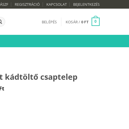
ÁSZF
REGISZTRÁCIÓ
KAPCSOLAT
BEJELENTKEZÉS
BELÉPÉS
KOSÁR /
0
FT
0
t kádtöltő csaptelep
l
Current
Ft
price
is:
89
990 Ft.