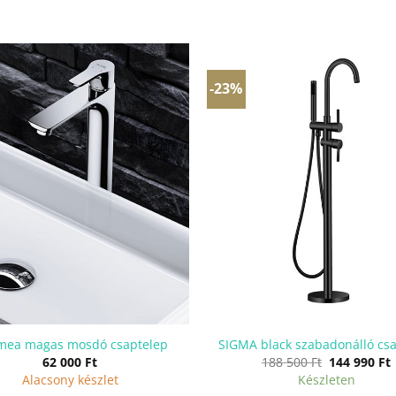
-23%
mea magas mosdó csaptelep
SIGMA black szabadonálló cs
Original
62 000
Ft
188 500
Ft
144 990
Ft
price
p
Alacsony készlet
Készleten
was:
i