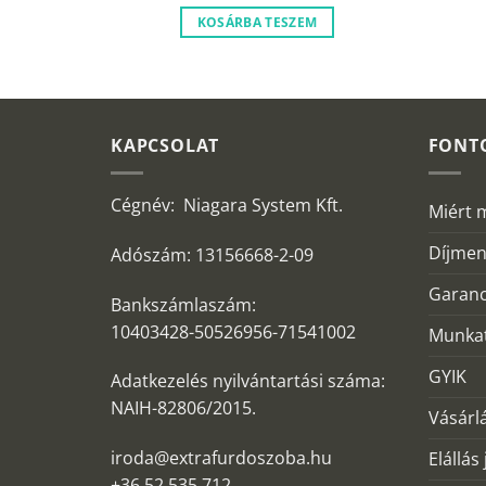
M
KOSÁRBA TESZEM
KAPCSOLAT
FONT
Cégnév: Niagara System Kft.
Miért 
Díjmen
Adószám: 13156668-2-09
Garanc
Bankszámlaszám:
10403428-50526956-71541002
Munkat
GYIK
Adatkezelés nyilvántartási száma:
NAIH-82806/2015.
Vásárlá
iroda@extrafurdoszoba.hu
Elállás
+36 52 535 712