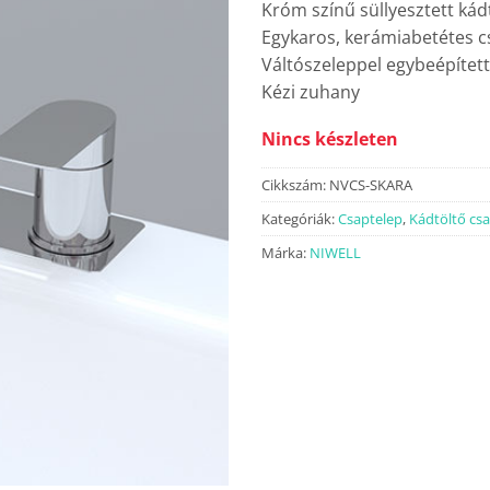
Króm színű süllyesztett kád
Egykaros, kerámiabetétes c
Váltószeleppel egybeépítet
Kézi zuhany
Nincs készleten
Cikkszám:
NVCS-SKARA
Kategóriák:
Csaptelep
,
Kádtöltő cs
Márka:
NIWELL