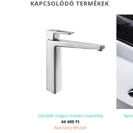
KAPCSOLÓDÓ TERMÉKEK
ptelep
SQUARE magas mosdó csaptelep
Apo
44 400
Ft
t
Alacsony készlet