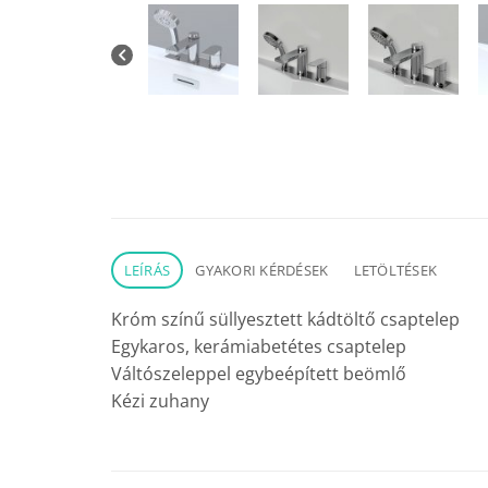
LEÍRÁS
GYAKORI KÉRDÉSEK
LETÖLTÉSEK
Króm színű süllyesztett kádtöltő csaptelep
Egykaros, kerámiabetétes csaptelep
Váltószeleppel egybeépített beömlő
Kézi zuhany