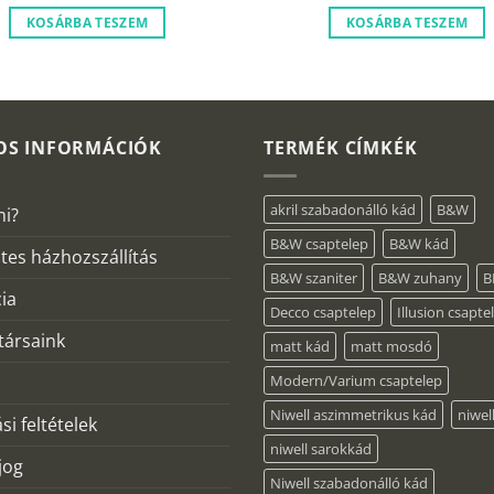
188
500 Ft.
9
KOSÁRBA TESZEM
KOSÁRBA TESZEM
OS INFORMÁCIÓK
TERMÉK CÍMKÉK
akril szabadonálló kád
B&W
mi?
B&W csaptelep
B&W kád
tes házhozszállítás
B&W szaniter
B&W zuhany
B
ia
Decco csaptelep
Illusion csapte
ársaink
matt kád
matt mosdó
Modern/Varium csaptelep
Niwell aszimmetrikus kád
niwel
si feltételek
niwell sarokkád
 jog
Niwell szabadonálló kád