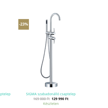
-23%
aptelep
SIGMA szabadonálló csaptelep
Current
Original
Current
169 000
Ft
129 990
Ft
rice
price
price
Készleten
s:
was:
is: