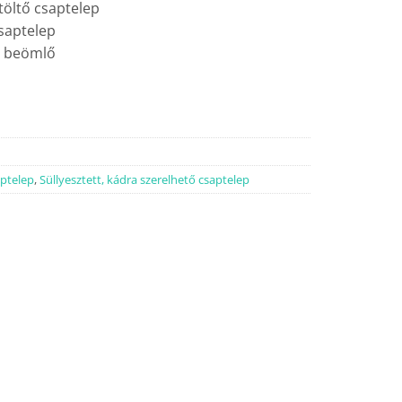
töltő csaptelep
saptelep
t beömlő
aptelep
,
Süllyesztett, kádra szerelhető csaptelep