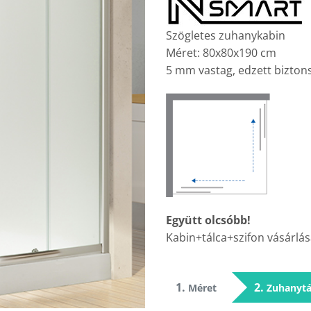
Szögletes zuhanykabin
Méret: 80x80x190 cm
5 mm vastag, edzett bizton
Együtt olcsóbb!
Kabin+tálca+szifon vásárlás
1
2
Méret
Zuhanytá