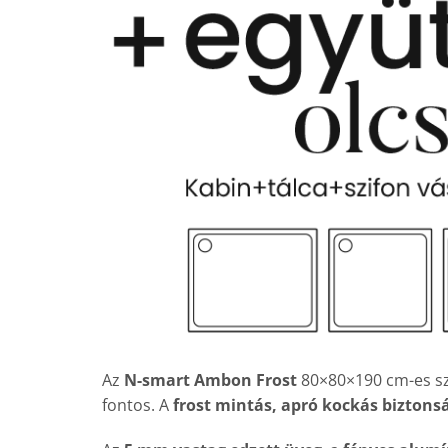
Az
N-smart Ambon Frost
80×80×190 cm-es szö
fontos. A
frost mintás, apró kockás biztons