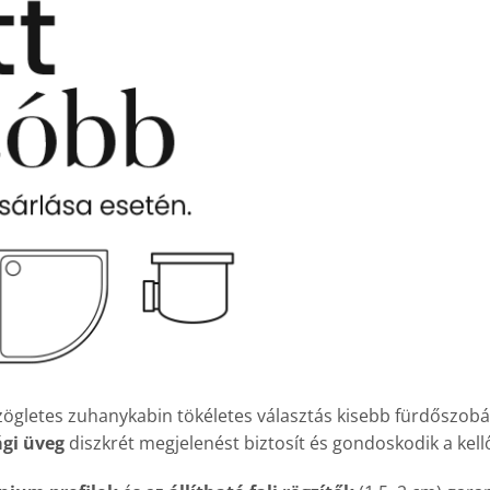
gletes zuhanykabin tökéletes választás kisebb fürdőszobákb
ági üveg
diszkrét megjelenést biztosít és gondoskodik a kell