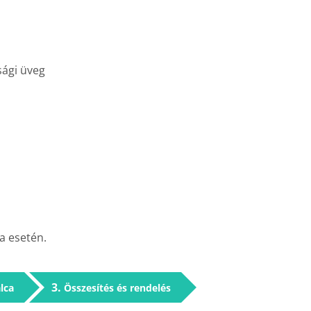
sági üveg
a esetén.
3
lca
Összesítés és rendelés