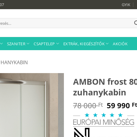
907
GYIK
sés
tkezőre:
SZANITER
CSAPTELEP
EXTRÁK, KIEGÉSZÍTŐK
AKCIÓK
UHANYKABIN
AMBON frost 80
zuhanykabin
Original
78 000
59 990
Ft
F
price
was:
78
000 Ft.