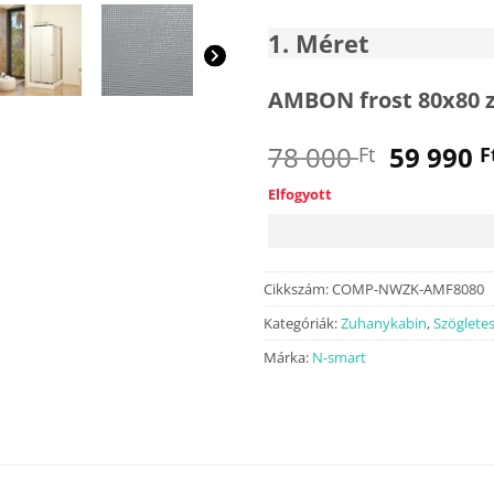
1
Méret
AMBON frost 80x80 
Origina
78 000
59 990
Ft
F
price
Elfogyott
was:
78
000 Ft.
Cikkszám:
COMP-NWZK-AMF8080
Kategóriák:
Zuhanykabin
,
Szöglete
Márka:
N-smart