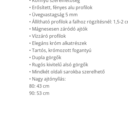
• Könnyű szerelhetőség
• Erősített, fényes alu profilok
• Üvegvastagság 5 mm
• Állítható profilok a falhoz rögzítésnél: 1,5-2 
• Mágnesesen záródó ajtók
• Vízzáró profilok
• Elegáns króm alkatrészek
• Tartós, krómozott fogantyú
• Dupla görgők
• Rugós kivitelű alsó görgők
• Mindkét oldali sarokba szerelhető
• Nagy ajtónyílás:
80: 43 cm
90: 53 cm