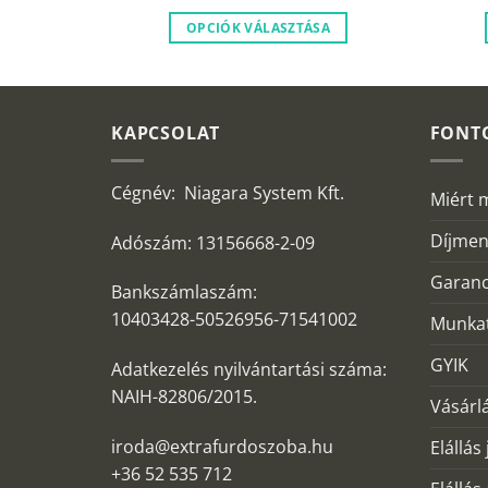
100
169
129
980 Ft.
000 Ft.
990 Ft.
SA
OPCIÓK VÁLASZTÁSA
KAPCSOLAT
FONT
Cégnév: Niagara System Kft.
Miért 
Díjmen
Adószám: 13156668-2-09
Garanc
Bankszámlaszám:
10403428-50526956-71541002
Munkat
GYIK
Adatkezelés nyilvántartási száma:
NAIH-82806/2015.
Vásárlá
iroda@extrafurdoszoba.hu
Elállás
+36 52 535 712