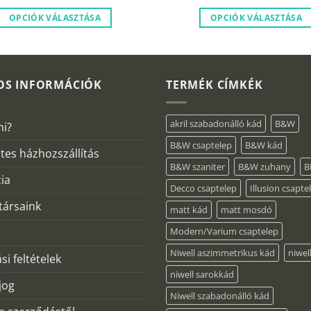
156
119
158
000 Ft.
980 Ft.
600 Ft.
9
OPCIÓK VÁLASZTÁSA
OPCIÓK VÁLASZTÁSA
OS INFORMÁCIÓK
TERMÉK CÍMKÉK
akril szabadonálló kád
B&W
mi?
B&W csaptelep
B&W kád
tes házhozszállítás
B&W szaniter
B&W zuhany
B
ia
Decco csaptelep
Illusion csapte
ársaink
matt kád
matt mosdó
Modern/Varium csaptelep
Niwell aszimmetrikus kád
niwel
si feltételek
niwell sarokkád
 jog
Niwell szabadonálló kád