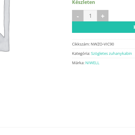
Készleten
VICO black 90x195 fix fal men
Cikkszám:
NWZO-VIC90
Kategória:
Szögletes zuhanykabin
Márka:
NIWELL