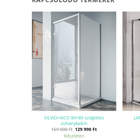
ögletes
SILVIO+VICO 80×80 szögletes
LA
zuhanykabin
l
Current
Original
Current
0
Ft
169 000
Ft
129 990
Ft
price
price
price
Készleten
is:
was:
is: