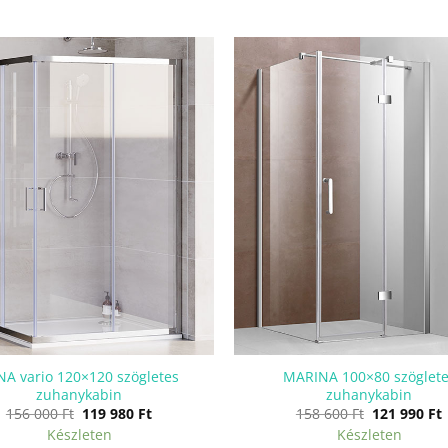
NA vario 120×120 szögletes
MARINA 100×80 szöglete
zuhanykabin
zuhanykabin
Original
Current
Original
156 000
Ft
119 980
Ft
158 600
Ft
121 990
Ft
price
price
price
p
Készleten
Készleten
was:
is:
was:
i