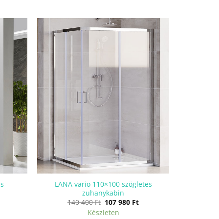
s
LANA vario 110×100 szögletes
zuhanykabin
Current
Original
Current
140 400
Ft
107 980
Ft
rice
price
price
Készleten
s:
was:
is: