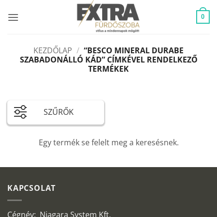
Skip
to
0
content
KEZDŐLAP
/
“BESCO MINERAL DURABE
SZABADONÁLLÓ KÁD” CÍMKÉVEL RENDELKEZŐ
TERMÉKEK
SZŰRŐK
Egy termék se felelt meg a keresésnek.
KAPCSOLAT
Cégnév: Niagara System Kft.