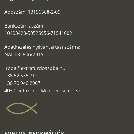
Adószám: 13156668-2-09
Bankszámlaszám:
10403428-50526956-71541002
Adatkezelés nyilvántartási száma:
NAIH-82806/2015.
iroda@extrafurdoszoba.hu
+36 52 535 712
+36 70 940 2907
4030 Debrecen, Mikepércsi út 132.
FONTOS INFORMÁCIÓK