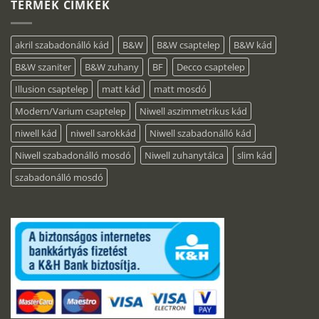
TERMÉK CÍMKÉK
akril szabadonálló kád
B&W
B&W csaptelep
B&W kád
B&W szaniter
B&W zuhany
BF
Decco csaptelep
Illusion csaptelep
matt kád
matt mosdó
Modern/Varium csaptelep
Niwell aszimmetrikus kád
niwell kád
niwell sarokkád
Niwell szabadonálló kád
Niwell szabadonálló mosdó
Niwell zuhanytálca
slim kád
szabadonálló mosdó