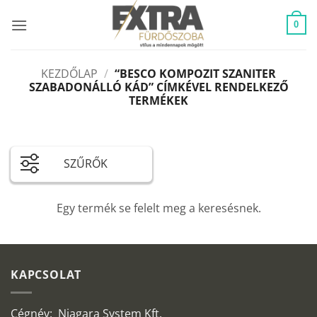
Skip
to
0
content
KEZDŐLAP
/
“BESCO KOMPOZIT SZANITER
SZABADONÁLLÓ KÁD” CÍMKÉVEL RENDELKEZŐ
TERMÉKEK
SZŰRŐK
Egy termék se felelt meg a keresésnek.
KAPCSOLAT
Cégnév: Niagara System Kft.