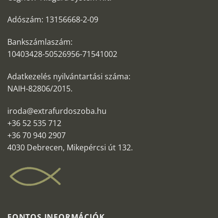
Adószám: 13156668-2-09
Bankszámlaszám:
10403428-50526956-71541002
Adatkezelés nyilvántartási száma:
NAIH-82806/2015.
iroda@extrafurdoszoba.hu
+36 52 535 712
+36 70 940 2907
4030 Debrecen, Mikepércsi út 132.
FONTOS INFORMÁCIÓK