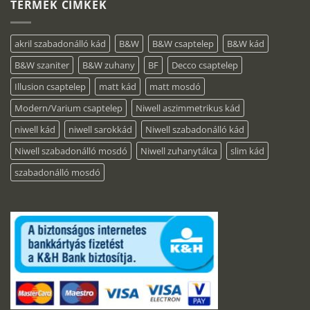
TERMÉK CÍMKÉK
akril szabadonálló kád
B&W
B&W csaptelep
B&W kád
B&W szaniter
B&W zuhany
BF
Decco csaptelep
Illusion csaptelep
matt kád
matt mosdó
Modern/Varium csaptelep
Niwell aszimmetrikus kád
niwell kád
niwell sarokkád
Niwell szabadonálló kád
Niwell szabadonálló mosdó
Niwell zuhanytálca
slim kád
szabadonálló mosdó