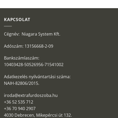
KAPCSOLAT
Cégnév: Niagara System Kft.
Adószám: 13156668-2-09
Bankszámlaszám:
10403428-50526956-71541002
Adatkezelés nyilvántartási száma:
NAIH-82806/2015.
iroda@extrafurdoszoba.hu
+36 52 535 712
+36 70 940 2907
4030 Debrecen, Mikepércsi út 132.