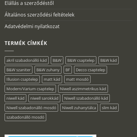
Elállás a szerződéstől
Általános szerződési feltételek
Adatvédelmi nyilatkozat
TERMÉK CÍMKÉK
akril szabadonálló kád
B&W
B&W csaptelep
B&W kád
B&W szaniter
B&W zuhany
BF
Decco csaptelep
Illusion csaptelep
matt kád
matt mosdó
Modern/Varium csaptelep
Niwell aszimmetrikus kád
niwell kád
niwell sarokkád
Niwell szabadonálló kád
Niwell szabadonálló mosdó
Niwell zuhanytálca
slim kád
szabadonálló mosdó