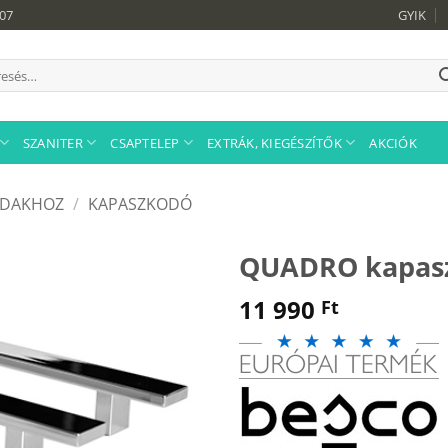
907
GYIK
sés
tkezőre:
SZANITER
CSAPTELEP
EXTRÁK, KIEGÉSZÍTŐK
AKCIÓK
KÁDAKHOZ
/
KAPASZKODÓ
QUADRO kapas
11 990
Ft