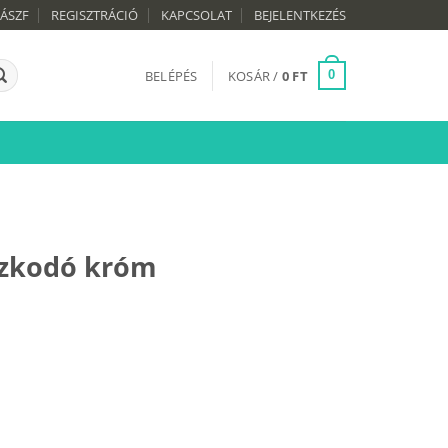
ÁSZF
REGISZTRÁCIÓ
KAPCSOLAT
BEJELENTKEZÉS
BELÉPÉS
KOSÁR /
0
FT
0
zkodó króm