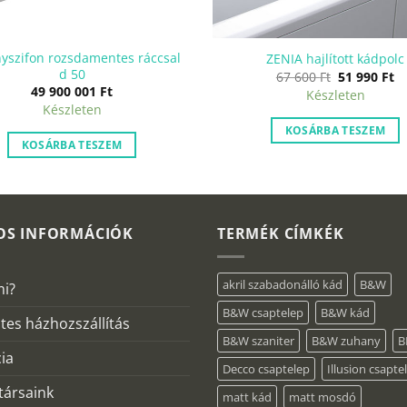
yszifon rozsdamentes ráccsal
ZENIA hajlított kádpolc
d 50
Original
C
67 600
Ft
51 990
Ft
price
pr
49 900 001
Ft
Készleten
was:
is
Készleten
67
5
600 Ft.
99
KOSÁRBA TESZEM
KOSÁRBA TESZEM
OS INFORMÁCIÓK
TERMÉK CÍMKÉK
akril szabadonálló kád
B&W
mi?
B&W csaptelep
B&W kád
tes házhozszállítás
B&W szaniter
B&W zuhany
B
ia
Decco csaptelep
Illusion csapte
ársaink
matt kád
matt mosdó