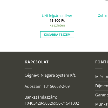
Zuhan
-matt d 90
UNI fejpárna silver
15 900
Ft
Készleten
M
KOSÁRBA TESZEM
KAPCSOLAT
FONT
Cégnév: Niagara System Kft.
Miért 
Díjmen
Adószám: 13156668-2-09
Garanc
Bankszámlaszám:
10403428-50526956-71541002
Munkat