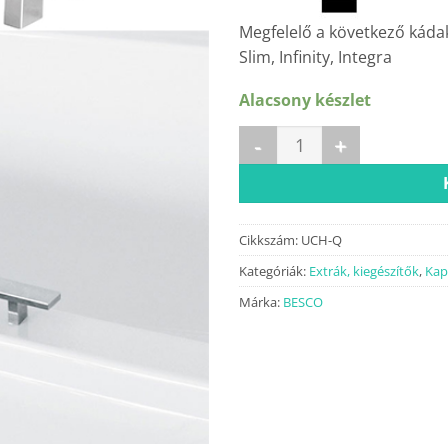
Megfelelő a következő kád
Slim, Infinity, Integra
Alacsony készlet
QUADRO kapaszkodó króm m
Cikkszám:
UCH-Q
Kategóriák:
Extrák, kiegészítők
,
Kap
Márka:
BESCO