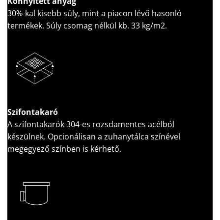
Könnyített anyag
30%-kal kisebb súly, mint a piacon lévő hasonló
termékek. Súly csomag nélkül kb. 33 kg/m2.
Szifontakaró
A szifontakarók 304-es rozsdamentes acélból
készülnek. Opcionálisan a zuhanytálca színével
megegyező színben is kérhető.