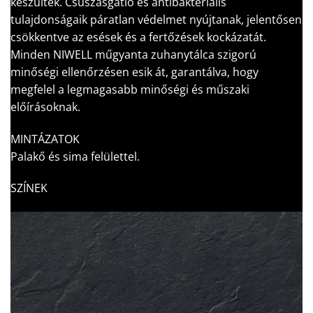
készültek. Csúszásgátló és antibakteriális
tulajdonságaik páratlan védelmet nyújtanak, jelentősen
csökkentve az esések és a fertőzések kockázatát.
Minden NIWELL műgyanta zuhanytálca szigorú
minőségi ellenőrzésen esik át, garantálva, hogy
megfelel a legmagasabb minőségi és műszaki
előírásoknak.
MINTÁZATOK
Palakő és sima felülettel.
SZÍNEK