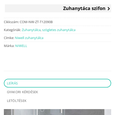
109
83
200 Ft.
990 Ft.
Zuhanytáca szifon
Cikkszám:
COM-NW-ZT-T12090B
Kategóriák:
Zuhanytálca
,
szögletes zuhanytálca
Címke:
Niwell zuhanytálca
Márka:
NIWELL
LEÍRÁS
GYAKORI KÉRDÉSEK
LETÖLTÉSEK