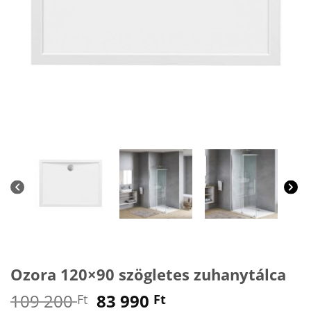
Ozora 120×90 szögletes zuhanytálca
Original
Current
109 200
83 990
Ft
Ft