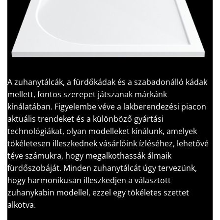
A zuhanytálcák, a fürdőkádak és a szabadonálló kádak
mellett, fontos szerepet játszanak márkánk
kínálatában. Figyelembe véve a lakberendezési piacon
aktuális trendeket és a különböző gyártási
technológiákat, olyan modelleket kínálunk, amelyek
tökéletesen illeszkednek vásárlóink ízléséhez, lehetővé
téve számukra, hogy megalkothassák álmaik
fürdőszobáját. Minden zuhanytálcát úgy tervezünk,
hogy harmonikusan illeszkedjen a választott
zuhanykabin modellel, ezzel egy tökéletes szettet
alkotva.