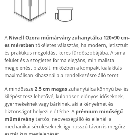
A
Niwell Ozora műmárvány zuhanytálca 120×90 cm-
es méretben
tökéletes választás, ha modern, letisztult
és praktikus megoldást keres fürdőszobájába. A sima
felület és a szögletes forma elegáns, minimalista
megjelenést biztosít, miközben a kompakt kialakítás
maximálisan kihasználja a rendelkezésre álló teret.
A mindössze
2,5 cm magas
zuhanytálca könnyű be- és
kilépést tesz lehetővé, különösen előnyös időseknek,
gyermekeknek vagy bárkinek, aki a kényelmet és
biztonságot helyezi előtérbe. A
prémium minőségű
műmárvány
tartós, nedvességálló és ellenáll a
mechanikai sérüléseknek, így hosszú távon is megőrzi
esztétikus megjelenését.