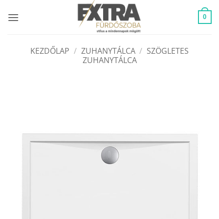
Skip
to
0
content
KEZDŐLAP
/
ZUHANYTÁLCA
/
SZÖGLETES
ZUHANYTÁLCA