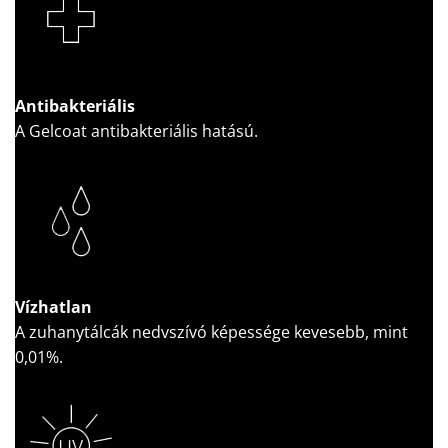
Antibakteriális
A Gelcoat antibakteriális hatású.
Vízhatlan
A zuhanytálcák nedvszívó képessége kevesebb, mint
0,01%.