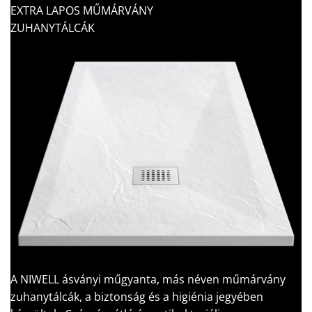
EXTRA LAPOS MŰMÁRVÁNY
ZUHANYTÁLCÁK
A NIWELL ásványi műgyanta, más néven műmárvány
zuhanytálcák, a biztonság és a higiénia jegyében