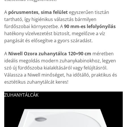
A
pórusmentes, sima felület
egyszerűen tisztán
tartható, így higiénikus választás bármilyen
fürdőszobai környezetbe. A
90 mm-es lefolyónyílás
hatékony vízelvezetést biztosít, megelőzve a víz
pangását és elősegítve a gyors száradást.
A
Niwell Ozora zuhanytálca 120×90 cm
méretben
ideális megoldás modern zuhanykabinokhoz, legyen
szó új fürdőszoba kialakításáról vagy felújításról.
Válassza a Niwell minőséget, ha időtálló, praktikus és
esztétikus zuhanytálcát keres!
ZUHANYTÁLCÁK