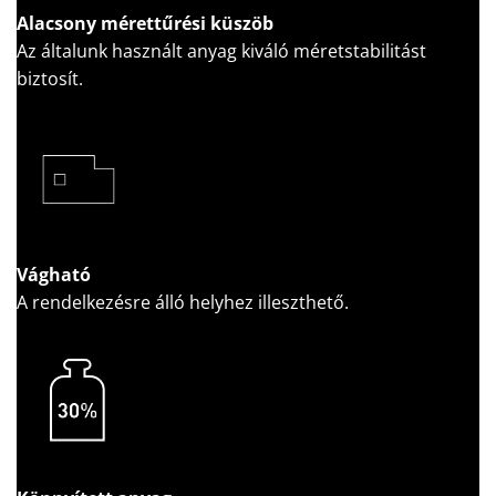
Alacsony mérettűrési küszöb
Az általunk használt anyag kiváló méretstabilitást
biztosít.
Vágható
A rendelkezésre álló helyhez illeszthető.