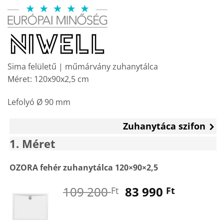
price
price
was:
is:
109
83
200 Ft.
990 Ft.
Sima felületű | műmárvány zuhanytálca
Méret: 120x90x2,5 cm
Lefolyó Ø 90 mm
Zuhanytáca szifon
1
Méret
OZORA fehér zuhanytálca 120×90×2,5
Original
Current
109 200
83 990
Ft
Ft
price
price
was:
is: