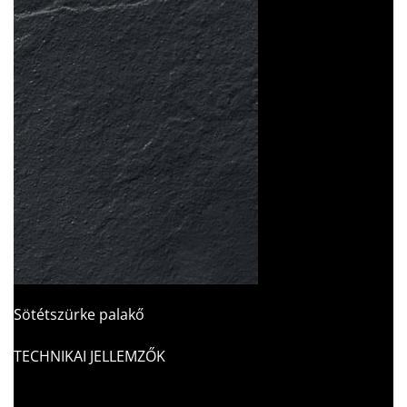
Sötétszürke palakő
TECHNIKAI JELLEMZŐK