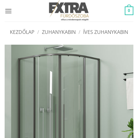
Skip
to
0
content
KEZDŐLAP
/
ZUHANYKABIN
/
ÍVES ZUHANYKABIN