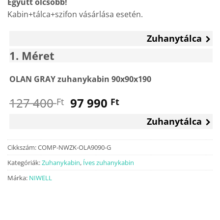
Együtt olcsóbb!
Kabin+tálca+szifon vásárlása esetén.
Zuhanytálca
1
Méret
OLAN GRAY zuhanykabin 90x90x190
Original
Current
127 400
97 990
Ft
Ft
price
price
Zuhanytálca
was:
is:
127
97
400 Ft.
990 Ft.
Cikkszám:
COMP-NWZK-OLA9090-G
Kategóriák:
Zuhanykabin
,
Íves zuhanykabin
Márka:
NIWELL