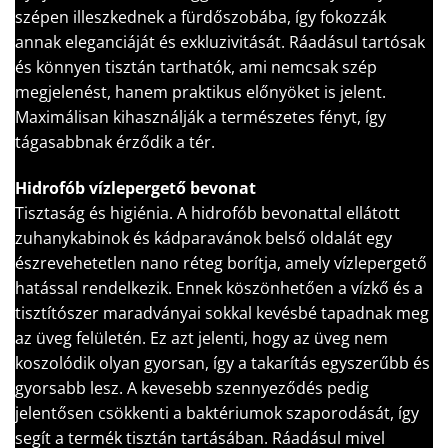
szépen illeszkednek a fürdőszobába, így fokozzák
annak eleganciáját és exkluzivitását. Ráadásul tartósak
és könnyen tisztán tarthatók, ami nemcsak szép
megjelenést, hanem praktikus előnyöket is jelent.
Maximálisan kihasználják a természetes fényt, így
tágasabbnak érződik a tér.
Hidrofób vízlepergető bevonat
Tisztaság és higiénia. A hidrofób bevonattal ellátott
zuhanykabinok és kádparavánok belső oldalát egy
észrevehetetlen nano réteg borítja, amely vízlepergető
hatással rendelkezik. Ennek köszönhetően a vízkő és a
tisztítószer maradványai sokkal kevésbé tapadnak meg
az üveg felületén. Ez azt jelenti, hogy az üveg nem
koszolódik olyan gyorsan, így a takarítás egyszerűbb és
gyorsabb lesz. A kevesebb szennyeződés pedig
jelentősen csökkenti a baktériumok szaporodását, így
segít a termék tisztán tartásában. Ráadásul mivel