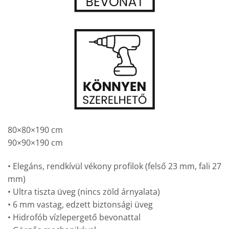
80×80×190 cm
90×90×190 cm
• Elegáns, rendkívül vékony profilok (felső 23 mm, fali 27
mm)
• Ultra tiszta üveg (nincs zöld árnyalata)
• 6 mm vastag, edzett biztonsági üveg
• Hidrofób vízlepergető bevonattal