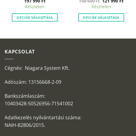
Original
Curre
197 990
Ft
158 600
Ft
121 990
Ft
price
price
Készleten
Készleten
was:
is:
158
121
600 Ft.
990 Ft
OPCIÓK VÁLASZTÁSA
OPCIÓK VÁLASZTÁSA
KAPCSOLAT
Cégnév: Niagara System Kft.
Adószám: 13156668-2-09
Bankszámlaszám:
10403428-50526956-71541002
Adatkezelés nyilvántartási száma:
NAIH-82806/2015.