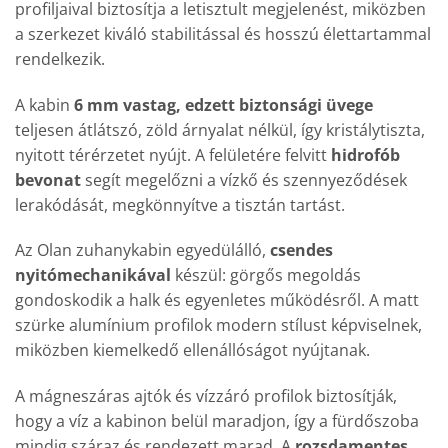
profiljaival biztosítja a letisztult megjelenést, miközben
a szerkezet kiváló stabilitással és hosszú élettartammal
rendelkezik.
A kabin
6 mm vastag, edzett biztonsági üvege
teljesen átlátszó, zöld árnyalat nélkül, így kristálytiszta,
nyitott térérzetet nyújt. A felületére felvitt
hidrofób
bevonat
segít megelőzni a vízkő és szennyeződések
lerakódását, megkönnyítve a tisztán tartást.
Az Olan zuhanykabin egyedülálló,
csendes
nyitómechanikával
készül: görgős megoldás
gondoskodik a halk és egyenletes működésről. A matt
szürke alumínium profilok modern stílust képviselnek,
miközben kiemelkedő ellenállóságot nyújtanak.
A mágneszáras ajtók és vízzáró profilok biztosítják,
hogy a víz a kabinon belül maradjon, így a fürdőszoba
mindig száraz és rendezett marad. A
rozsdamentes