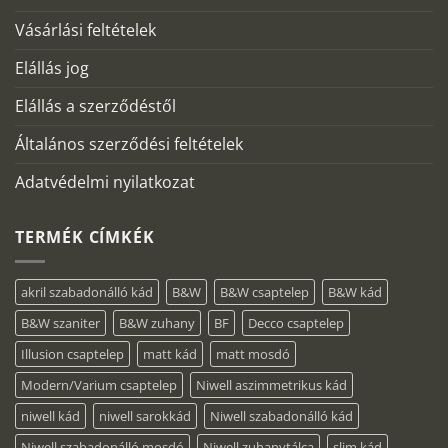
Vásárlási feltételek
Elállás jog
Elállás a szerződéstől
Általános szerződési feltételek
Adatvédelmi nyilatkozat
TERMÉK CÍMKÉK
akril szabadonálló kád
B&W
B&W csaptelep
B&W kád
B&W szaniter
B&W zuhany
BF
Decco csaptelep
Illusion csaptelep
matt kád
matt mosdó
Modern/Varium csaptelep
Niwell aszimmetrikus kád
niwell kád
niwell sarokkád
Niwell szabadonálló kád
Niwell szabadonálló mosdó
Niwell zuhanytálca
slim kád