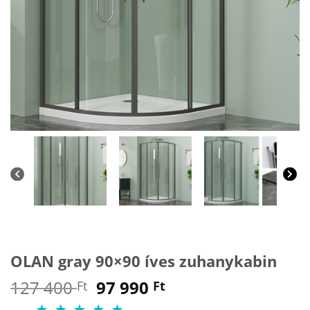
OLAN gray 90×90 íves zuhanykabin
Original
Current
127 400
97 990
Ft
Ft
price
price