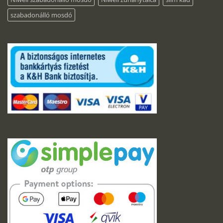
szabadonálló mosdó