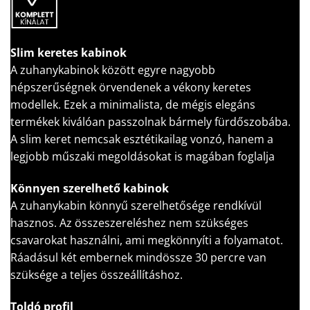
Slim keretes kabinok
A zuhanykabinok között egyre nagyobb
népszerűségnek örvendenek a vékony keretes
modellek. Ezek a minimalista, de mégis elegáns
termékek kiválóan passzolnak bármely fürdőszobába.
A slim keret nemcsak esztétikailag vonzó, hanem a
legjobb műszaki megoldásokat is magában foglalja
Könnyen szerelhető kabinok
A zuhanykabin könnyű szerelhetősége rendkívül
hasznos. Az összeszereléshez nem szükséges
csavarokat használni, ami megkönnyíti a folyamatot.
Ráadásul két embernek mindössze 30 percre van
szüksége a teljes összeállításhoz.
Toldó profil