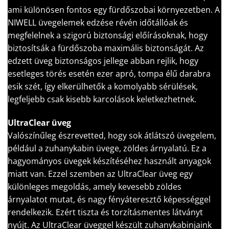
ami különösen fontos egy fürdőszobai környezetben. A
NIWELL üvegelemek edzése révén időtállóak és
megfelelnek a szigorú biztonsági előírásoknak, hogy
biztosítsák a fürdőszoba maximális biztonságát. Az
edzett üveg biztonságos jellege abban rejlik, hogy
esetleges törés esetén ezer apró, tompa élű darabra
esik szét, így elkerülhetők a komolyabb sérülések,
legfeljebb csak kisebb karcolások keletkezhetnek.
UltraClear üveg
Valószínűleg észrevetted, hogy sok átlátszó üvegelem,
például a zuhanykabin üvege, zöldes árnyalatú. Ez a
hagyományos üvegek készítéséhez használt anyagok
miatt van. Ezzel szemben az UltraClear üveg egy
különleges megoldás, amely kevesebb zöldes
árnyalatot mutat, és nagy fényáteresztő képességgel
rendelkezik. Ezért tiszta és torzításmentes látványt
nyújt. Az UltraClear üveggel készült zuhanykabinjaink