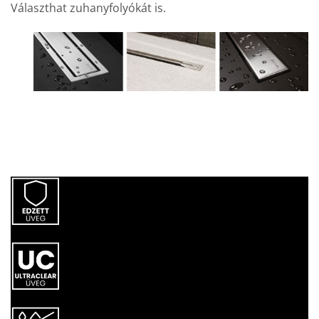
Választhat zuhanyfolyókát is.