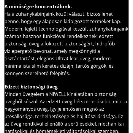
A minőségre koncentrálunk.
Ha a zuhanykabinjaink közül választ, biztos lehet
benne, hogy egy alaposan kidolgozott terméket kap.
Modern, fejlett technológiával készült zuhanykabinjaink
számos hasznos funkcióval rendelkeznek: edzett
biztonsági üveg a fokozott biztonságért, hidrofób
vízlepergető bevonat, amely megkönnyíti a
tisztántartást, elegáns UltraClear üveg, modern
minimalista slim keretes dizájn, tartós görgők, és
könnyen szerelhető felépítés.
Edzett biztonsági üveg
Minden üvegelem a NIWELL kínálatában biztonsági
üvegből készül. Az edzett üveg hétszer erősebb, mint a
hagyományos üveg, így jelentősen megnő az
ütésállósága, terhelhetősége és hajlítószilárdsága. Ez
az üveg rendkívül ellenálló a sérülésekkel, mechanikai
hatásokkal és hőmérsékleti változásokkal szemben,