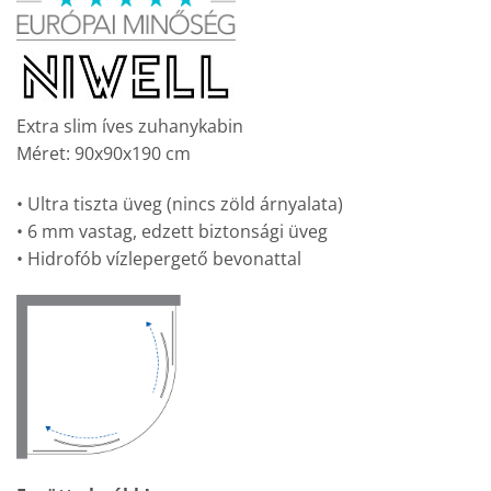
was:
is:
127
97
400 Ft.
990 Ft.
Extra slim íves zuhanykabin
Méret: 90x90x190 cm
• Ultra tiszta üveg (nincs zöld árnyalata)
• 6 mm vastag, edzett biztonsági üveg
• Hidrofób vízlepergető bevonattal