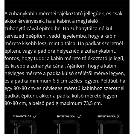
A zuhanykabin méretei tájékoztató jellegűek, és csak
akkor érvényesek, ha a kabint a megfelelő
zuhanytálcával építed be. Ha zuhanytálca nélkül
tervezed beépíteni, vedd figyelembe, hogy a kabin
mérete kisebb lesz, mint a tálca. Ha padkát szeretnél
építeni, vagy a padlóra helyeznéd a zuhanykabint,
fontos, hogy tudd: a kabin mérete tájékoztató jellegű,
és kisebb a zuhanytálcánál. Ajánlom, hogy a kabin
névleges mérete a padka külső szélétől mérve legyen,
és a padka minimum 6,5 cm széles legyen. Például, ha
egy 80×80 cm-es névleges méretű kabinhoz szeretnél
padkát építeni, akkor a padka külső mérete legyen
80×80 cm, a belső pedig maximum 73,5 cm.