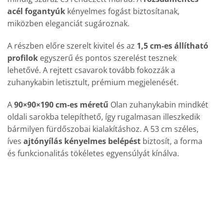
acél fogantyúk
kényelmes fogást biztosítanak,
miközben eleganciát sugároznak.
A részben előre szerelt kivitel és az
1,5 cm-es állítható
profilok
egyszerű és pontos szerelést tesznek
lehetővé. A rejtett csavarok tovább fokozzák a
zuhanykabin letisztult, prémium megjelenését.
A
90×90×190 cm-es méretű
Olan zuhanykabin mindkét
oldali sarokba telepíthető, így rugalmasan illeszkedik
bármilyen fürdőszobai kialakításhoz. A 53 cm széles,
íves
ajtónyílás kényelmes belépést
biztosít, a forma
és funkcionalitás tökéletes egyensúlyát kínálva.