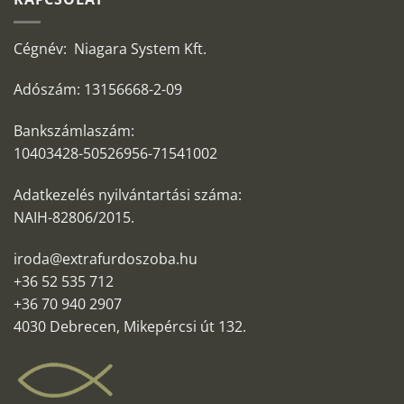
Cégnév: Niagara System Kft.
Adószám: 13156668-2-09
Bankszámlaszám:
10403428-50526956-71541002
Adatkezelés nyilvántartási száma:
NAIH-82806/2015.
iroda@extrafurdoszoba.hu
+36 52 535 712
+36 70 940 2907
4030 Debrecen, Mikepércsi út 132.