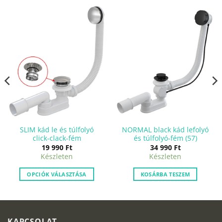
SLIM kád le és túlfolyó
NORMAL black kád lefolyó
click-clack-fém
és túlfolyó-fém (57)
nt
19 990
Ft
34 990
Ft
Készleten
Készleten
.
OPCIÓK VÁLASZTÁSA
KOSÁRBA TESZEM
KAPCSOLAT