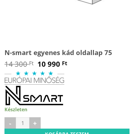
N-smart egyenes kád oldallap 75
Original
Current
14 300
10 990
Ft
Ft
price
price
was:
is:
14
10
300 Ft.
990 Ft.
Készleten
N-smart egyenes kád oldallap 75 mennyiség