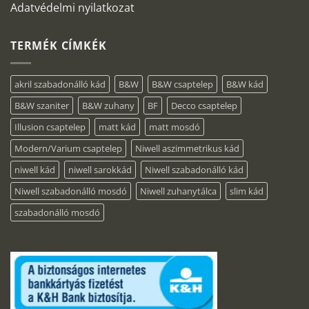
Adatvédelmi nyilatkozat
TERMÉK CÍMKÉK
akril szabadonálló kád
B&W
B&W csaptelep
B&W kád
B&W szaniter
B&W zuhany
BF
Decco csaptelep
Illusion csaptelep
matt kád
matt mosdó
Modern/Varium csaptelep
Niwell aszimmetrikus kád
niwell kád
niwell sarokkád
Niwell szabadonálló kád
Niwell szabadonálló mosdó
Niwell zuhanytálca
slim kád
szabadonálló mosdó