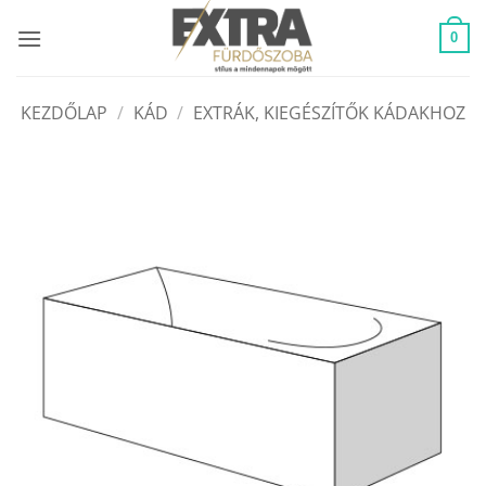
Skip
to
0
content
KEZDŐLAP
/
KÁD
/
EXTRÁK, KIEGÉSZÍTŐK KÁDAKHOZ