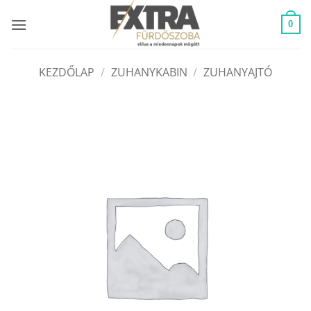
Skip
to
0
content
KEZDŐLAP
/
ZUHANYKABIN
/
ZUHANYAJTÓ