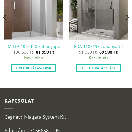
MILLA 100×190 zuhanyajtó
EDA 110×195 zuhanyajtó
Original
Current
Original
Curren
nt
106 600
Ft
81 990
Ft
91 000
Ft
69 990
Ft
price
price
price
price
Készleten
Készleten
was:
is:
was:
is:
106
81
91
69
600 Ft.
990 Ft.
000 Ft.
990 Ft.
.
OPCIÓK VÁLASZTÁSA
OPCIÓK VÁLASZTÁSA
KAPCSOLAT
Cégnév: Niagara System Kft.
Adószám: 13156668-2-09