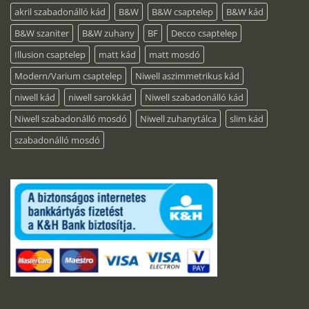
akril szabadonálló kád
B&W
B&W csaptelep
B&W kád
B&W szaniter
B&W zuhany
BF
Decco csaptelep
Illusion csaptelep
matt kád
matt mosdó
Modern/Varium csaptelep
Niwell aszimmetrikus kád
niwell kád
niwell sarokkád
Niwell szabadonálló kád
Niwell szabadonálló mosdó
Niwell zuhanytálca
slim kád
szabadonálló mosdó