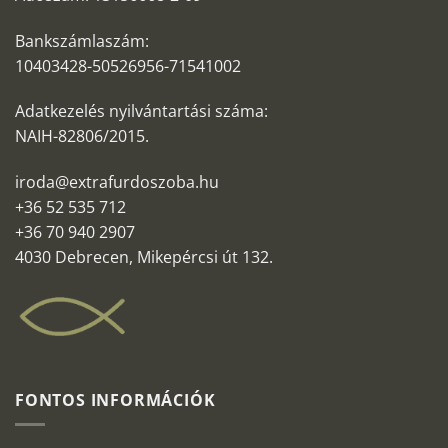
Bankszámlaszám:
10403428-50526956-71541002
Adatkezelés nyilvántartási száma:
NAIH-82806/2015.
iroda@extrafurdoszoba.hu
+36 52 535 712
+36 70 940 2907
4030 Debrecen, Mikepércsi út 132.
FONTOS INFORMÁCIÓK