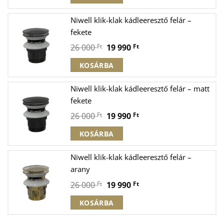
was:
is:
26
19
Niwell klik-klak kádleeresztő felár –
000 Ft.
990 Ft.
fekete
Original
Current
26 000
Ft
19 990
Ft
price
price
KOSÁRBA
was:
is:
26
19
Niwell klik-klak kádleeresztő felár – matt
000 Ft.
990 Ft.
fekete
Original
Current
26 000
Ft
19 990
Ft
price
price
KOSÁRBA
was:
is:
26
19
Niwell klik-klak kádleeresztő felár –
000 Ft.
990 Ft.
arany
Original
Current
26 000
Ft
19 990
Ft
price
price
KOSÁRBA
was:
is:
26
19