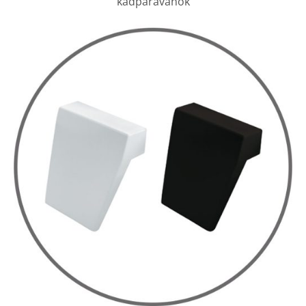
kádparavánok