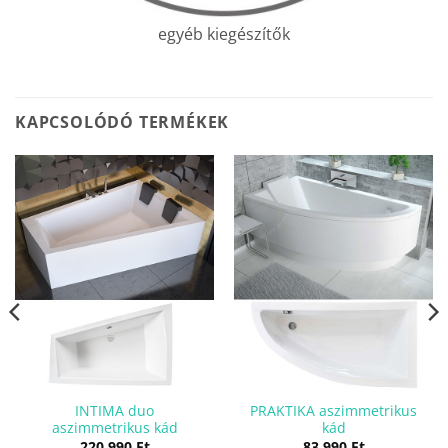
egyéb kiegészítők
KAPCSOLÓDÓ TERMÉKEK
INTIMA duo
PRAKTIKA aszimmetrikus
aszimmetrikus kád
kád
ent
e
220 990
Ft
83 990
Ft