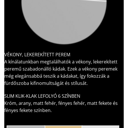
VÉKONY, LEKEREKÍTETT PEREM
A kínálatunkban megtalálhatók a vékony, lekerekített
peremű szabadonálló kádak. Ezek a vékony peremek
még elegánsabbá teszik a kádakat, így fokozzák a
fürdőszoba kifinomultságát és stílusát.
SLIM KLIK-KLAK LEFOLYÓ 6 SZÍNBEN
Króm, arany, matt fehér, fényes fehér, matt fekete és
fényes fekete színben.