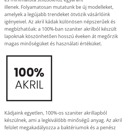
illenek. Folyamatosan mutatunk be új modelleket,
amelyek a legújabb trendeket ötvözik vásárlóink
igényeivel. Az akril kádak különösen népszerűek és
megbízhatóak: a 100%-ban szaniter akrilból készült
lapoknak köszönhetően hosszú éveken át megőrzik
magas minőségüket és használati értéküket.
Kádjaink egyetlen, 100%-os szaniter akrillapból
készülnek, ami a legkiválóbb minőségű anyag. Az akril
felület megakadályozza a baktériumok és a penész