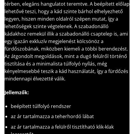
térben, elegáns hangulatot teremtve. A beépített előlap
lehetővé teszi, hogy a kád szinte bárhol elhelyezhető
legyen, hiszen minden oldalról szépen mutat, így a
lehetőségek szinte végtelenek. A szabadonálló
kádakhoz remekül illik a szabadonálló csaptelep is, ami
egy igazán exkluzív megjelenést kölcsönöz a
fürdőszobának, miközben kiemeli a többi berendezést.
Az átgondolt megoldások, mint a dugó felülről történő
tisztítása és a minimalista túlfolyó nyílás, még
kényelmesebbé teszik a kád használatát, így a fürdőzés
mindennapi élvezetté válik.
Jellemzők:
beépített túlfolyó rendszer
az ár tartalmazza a teherhordó lábat
az ár tartalmazza a felülről tisztítható klik-klak