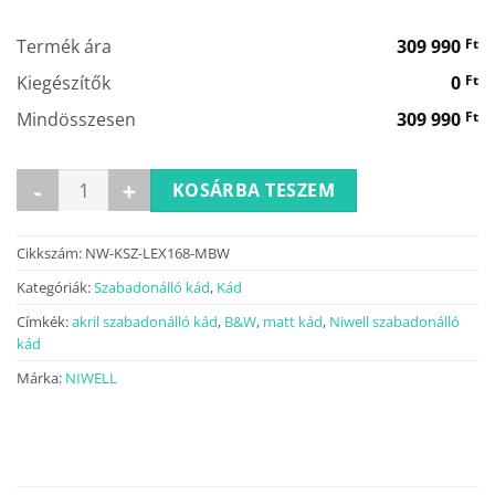
000 Ft.
990 Ft.
Termék ára
309 990
Ft
Kiegészítők
0
Ft
Mindösszesen
309 990
Ft
LEXIE matt b&w szabadonálló kád 167,6x73 mennyiség
KOSÁRBA TESZEM
Cikkszám:
NW-KSZ-LEX168-MBW
Kategóriák:
Szabadonálló kád
,
Kád
Címkék:
akril szabadonálló kád
,
B&W
,
matt kád
,
Niwell szabadonálló
kád
Márka:
NIWELL