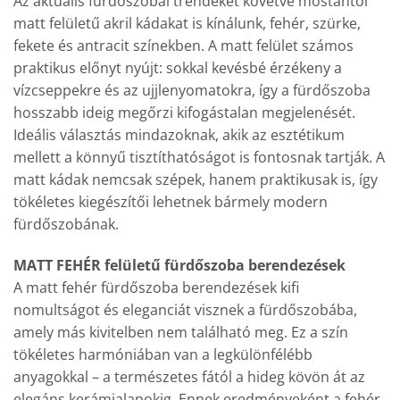
Az aktuális fürdőszobai trendeket követve mostantól
matt felületű akril kádakat is kínálunk, fehér, szürke,
fekete és antracit színekben. A matt felület számos
praktikus előnyt nyújt: sokkal kevésbé érzékeny a
vízcseppekre és az ujjlenyomatokra, így a fürdőszoba
hosszabb ideig megőrzi kifogástalan megjelenését.
Ideális választás mindazoknak, akik az esztétikum
mellett a könnyű tisztíthatóságot is fontosnak tartják. A
matt kádak nemcsak szépek, hanem praktikusak is, így
tökéletes kiegészítői lehetnek bármely modern
fürdőszobának.
MATT FEHÉR felületű fürdőszoba berendezések
A matt fehér fürdőszoba berendezések kifi
nomultságot és eleganciát visznek a fürdőszobába,
amely más kivitelben nem található meg. Ez a szín
tökéletes harmóniában van a legkülönfélébb
anyagokkal – a természetes fától a hideg kövön át az
elegáns kerámialapokig. Ennek eredményeként a fehér