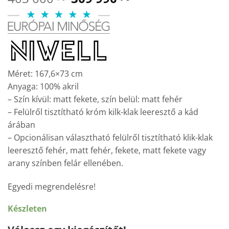
price
price
was:
is:
403
309
000 Ft.
990 Ft.
Méret: 167,6×73 cm
Anyaga: 100% akril
– Szín kívül: matt fekete, szín belül: matt fehér
– Felülről tisztítható króm kilk-klak leeresztő a kád
árában
– Opcionálisan választható felülről tisztítható klik-klak
leeresztő fehér, matt fehér, fekete, matt fekete vagy
arany színben felár ellenében.
Egyedi megrendelésre!
Készleten