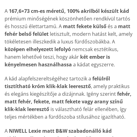
A
167,6×73 cm-es méretű, 100% akrilból készült kád
prémium minőségének köszönhetően rendkívül tartós
és hosszú élettartamú. A
matt fekete külső
és a
matt
fehér belső felület
letisztult, modern hatást kelt, amely
tökéletesen illeszkedik a luxus fürdőszobákba. A
középen elhelyezett lefolyó
nemcsak esztétikus,
hanem lehetővé teszi, hogy akár
két ember is
kényelmesen használhassa
a kádat egyszerre.
A kád alapfelszereltségéhez tartozik a
felülről
tisztítható króm klik-klak leeresztő
, amely praktikus
és elegáns kiegészítője a dizájnnak. Igény szerint
fehér,
matt fehér, fekete, matt fekete vagy arany színű
klik-klak leeresztő
is választható felár ellenében, így
teljes mértékben a fürdőszoba stílusához igazítható.
A
NIWELL Lexie matt B&W szabadonálló kád