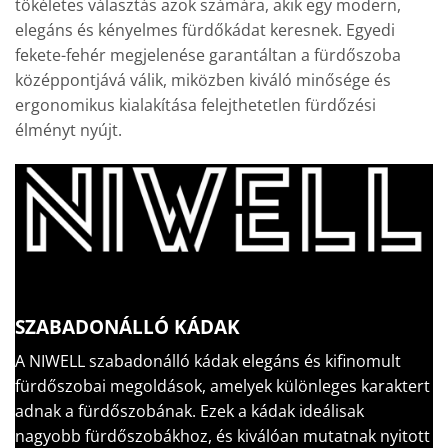
tökéletes választás azok számára, akik egy modern,
elegáns és kényelmes fürdőkádat keresnek. Egyedi
fekete-fehér megjelenése garantáltan a fürdőszoba
középpontjává válik, miközben kiváló minősége és
ergonomikus kialakítása felejthetetlen fürdőzési
élményt nyújt.
SZABADONÁLLÓ KÁDAK
A NIWELL szabadonálló kádak elegáns és kifinomult
fürdőszobai megoldások, amelyek különleges karaktert
adnak a fürdőszobának. Ezek a kádak ideálisak
nagyobb fürdőszobákhoz, és kiválóan mutatnak nyitott