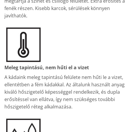
megtartja a színét és csillogó felületét. Extra erősítés a
fenék részen. Kisebb karcok, sérülések könnyen
javíthatók.
Meleg tapintású, nem hűti el a vizet
A kádaink meleg tapintású felülete nem hűti le a vizet,
ellentétben a fém kádakkal. Az általunk használt anyag
kiváló hőszigetelő képességgel rendelkezik, és dupla
erősítéssel van ellátva, így nem szükséges további
hőszigetelő réteg alkalmazása.