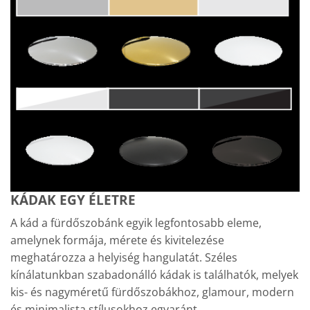
KÁDAK EGY ÉLETRE
A kád a fürdőszobánk egyik legfontosabb eleme,
amelynek formája, mérete és kivitelezése
meghatározza a helyiség hangulatát. Széles
kínálatunkban szabadonálló kádak is találhatók, melyek
kis- és nagyméretű fürdőszobákhoz, glamour, modern
és minimalista stílusokhoz egyaránt