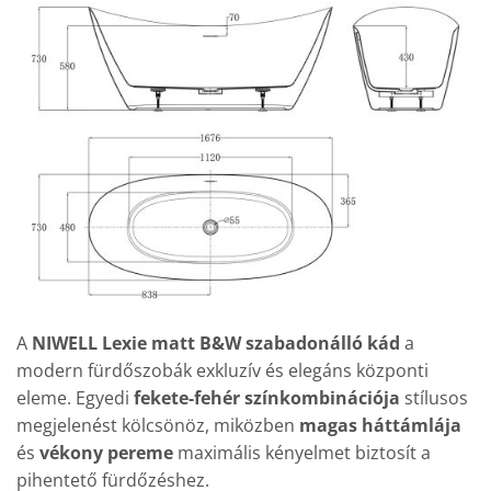
A
NIWELL Lexie matt B&W szabadonálló kád
a
modern fürdőszobák exkluzív és elegáns központi
eleme. Egyedi
fekete-fehér színkombinációja
stílusos
megjelenést kölcsönöz, miközben
magas háttámlája
és
vékony pereme
maximális kényelmet biztosít a
pihentető fürdőzéshez.