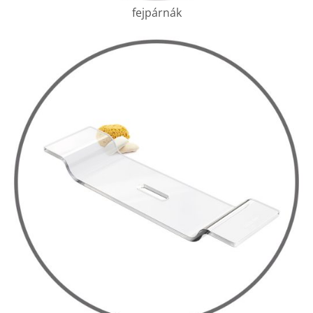
fejpárnák