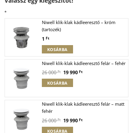
Válassz egy kiegészítőt!
*
Niwell klik-klak kádleeresztő – króm
(tartozék)
1
Ft
KOSÁRBA
Niwell klik-klak kádleeresztő felár – fehér
Original
Current
26 000
Ft
19 990
Ft
price
price
KOSÁRBA
was:
is:
26
19
000 Ft.
990 Ft.
Niwell klik-klak kádleeresztő felár – matt
fehér
Original
Current
26 000
Ft
19 990
Ft
price
price
KOSÁRBA