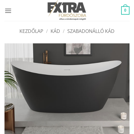
Skip
to
0
content
KEZDŐLAP
/
KÁD
/
SZABADONÁLLÓ KÁD