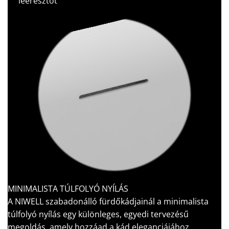
leeresztőt
MINIMALISTA TÚLFOLYÓ NYÍLÁS
A NIWELL szabadonálló fürdőkádjainál a minimalista
túlfolyó nyílás egy különleges, egyedi tervezésű
megoldás, amely hozzáad a kád eleganciájához.