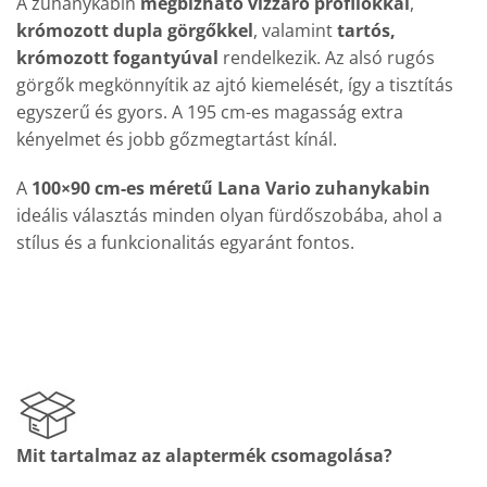
A zuhanykabin
megbízható vízzáró profilokkal
,
krómozott dupla görgőkkel
, valamint
tartós,
krómozott fogantyúval
rendelkezik. Az alsó rugós
görgők megkönnyítik az ajtó kiemelését, így a tisztítás
egyszerű és gyors. A 195 cm-es magasság extra
kényelmet és jobb gőzmegtartást kínál.
A
100×90 cm-es méretű Lana Vario zuhanykabin
ideális választás minden olyan fürdőszobába, ahol a
stílus és a funkcionalitás egyaránt fontos.
Mit tartalmaz az alaptermék csomagolása?