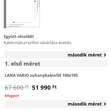
Együtt olcsóbb!
Kabin+tálca+szifon vásárlása esetén.
második méret
1
első méret
LANA VARIO zuhanykabinfél 100x195
Original
Current
67 600
51 990
Ft
Ft
price
price
Elfogyott
was:
is:
második méret
67
51
600 Ft.
990 Ft.