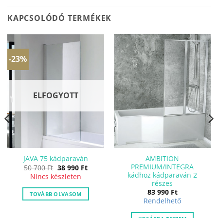
KAPCSOLÓDÓ TERMÉKEK
-23%
ELFOGYOTT
AMBITION
JAVA 75 kádparaván
PREMIUM/INTEGRA
Original
Current
50 700
Ft
38 990
Ft
price
price
kádhoz kádparaván 2
ent
Nincs készleten
was:
is:
részes
50
38
83 990
Ft
700 Ft.
990 Ft.
TOVÁBB OLVASOM
t.
Rendelhető