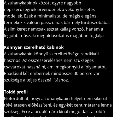
A zuhanykabinok között egyre nagyobb
népszerűségnek örvendenek a vékony keretes
modellek. Ezek a minimalista, de mégis elegáns
termékek kiválóan passzolnak bármely fürdőszobába.
A slim keret nemcsak esztétikailag vonzó, hanem a
legjobb műszaki megoldásokat is magában foglalja
Könnyen szerelhető kabinok
A zuhanykabin könnyű szerelhetősége rendkívül
hasznos. Az összeszereléshez nem szükséges
csavarokat használni, ami megkönnyíti a folyamatot.
Ráadásul két embernek mindössze 30 percre van
szüksége a teljes összeállításhoz.
Toldó profil
Előfordulhat, hogy a zuhanykabin helyét nem sikerül
tökéletesen előkészíteni, és egy-két centiméterre lenne
szükség. Erre a problémára kínál megoldást a toldó