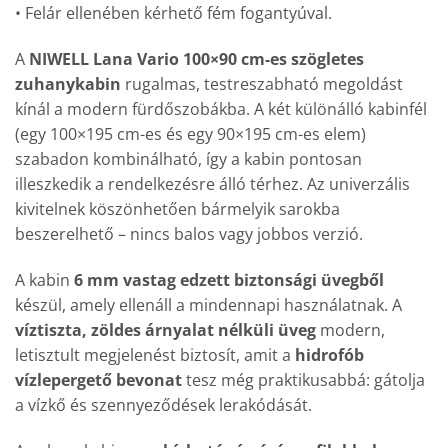
• Felár ellenében kérhető fém fogantyúval.
A
NIWELL Lana Vario 100×90 cm-es szögletes
zuhanykabin
rugalmas, testreszabható megoldást
kínál a modern fürdőszobákba. A két különálló kabinfél
(egy 100×195 cm-es és egy 90×195 cm-es elem)
szabadon kombinálható, így a kabin pontosan
illeszkedik a rendelkezésre álló térhez. Az univerzális
kivitelnek köszönhetően bármelyik sarokba
beszerelhető – nincs balos vagy jobbos verzió.
A kabin
6 mm vastag edzett biztonsági üvegből
készül, amely ellenáll a mindennapi használatnak. A
víztiszta, zöldes árnyalat nélküli üveg
modern,
letisztult megjelenést biztosít, amit a
hidrofób
vízlepergető bevonat
tesz még praktikusabbá: gátolja
a vízkő és szennyeződések lerakódását.