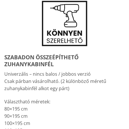
SZABADON ÖSSZEÉPÍTHETŐ
ZUHANYKABINFÉL
Univerzális – nincs balos / jobbos verzió
Csak párban vásárolható. (2 különböző méretű
zuhanykabinfél alkot egy párt)
Választható méretek:
80×195 cm
90×195 cm
100×195 cm