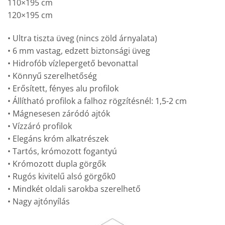
110×195 cm
120×195 cm
• Ultra tiszta üveg (nincs zöld árnyalata)
• 6 mm vastag, edzett biztonsági üveg
• Hidrofób vízlepergető bevonattal
• Könnyű szerelhetőség
• Erősített, fényes alu profilok
• Állítható profilok a falhoz rögzítésnél: 1,5-2 cm
• Mágnesesen záródó ajtók
• Vízzáró profilok
• Elegáns króm alkatrészek
• Tartós, krómozott fogantyú
• Krómozott dupla görgők
• Rugós kivitelű alsó görgők0
• Mindkét oldali sarokba szerelhető
• Nagy ajtónyílás