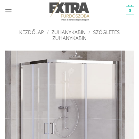
Skip
to
0
content
KEZDŐLAP
/
ZUHANYKABIN
/
SZÖGLETES
ZUHANYKABIN