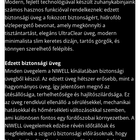
Modern, fejlett technológiával készült zuhanykabinjaink
számos hasznos funkcióval rendelkeznek: edzett
biztonsági üveg a fokozott biztonságért, hidrofób
vízlepergető bevonat, amely megkönnyíti a
tisztántartást, elegáns UltraClear üveg, modern
minimalista slim keretes dizájn, tartós görgők, és
könnyen szerelhető felépítés.
Edzett biztonsági üveg
Minden üvegelem a NIWELL kínálatában biztonsági
üvegből készül. Az edzett üveg hétszer erősebb, mint a
hagyományos üveg, így jelentősen megnő az
ütésállósága, terhelhetősége és hajlítószilárdsága. Ez
az üveg rendkívül ellenálló a sérülésekkel, mechanikai
hatásokkal és hőmérsékleti változásokkal szemben,
ami különösen fontos egy fürdőszobai környezetben. A
NIWELL üvegelemek edzése révén időtállóak és
megfelelnek a szigorú biztonsági előírásoknak, hogy