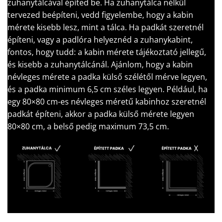
zuhanytálcával építed be. Ha zuhanytálca nélkül
tervezed beépíteni, vedd figyelembe, hogy a kabin
mérete kisebb lesz, mint a tálca. Ha padkát szeretnél
építeni, vagy a padlóra helyeznéd a zuhanykabint,
fontos, hogy tudd: a kabin mérete tájékoztató jellegű,
és kisebb a zuhanytálcánál. Ajánlom, hogy a kabin
névleges mérete a padka külső szélétől mérve legyen,
és a padka minimum 6,5 cm széles legyen. Például, ha
egy 80×80 cm-es névleges méretű kabinhoz szeretnél
padkát építeni, akkor a padka külső mérete legyen
80×80 cm, a belső pedig maximum 73,5 cm.