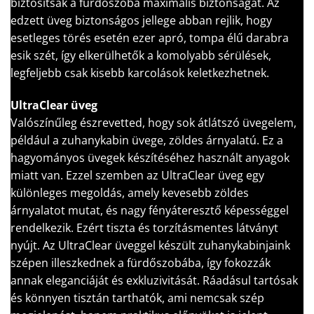
biztosítsák a fürdőszoba maximális biztonságát. Az
edzett üveg biztonságos jellege abban rejlik, hogy
esetleges törés esetén ezer apró, tompa élű darabra
esik szét, így elkerülhetők a komolyabb sérülések,
legfeljebb csak kisebb karcolások keletkezhetnek.
UltraClear üveg
Valószínűleg észrevetted, hogy sok átlátszó üvegelem,
például a zuhanykabin üvege, zöldes árnyalatú. Ez a
hagyományos üvegek készítéséhez használt anyagok
miatt van. Ezzel szemben az UltraClear üveg egy
különleges megoldás, amely kevesebb zöldes
árnyalatot mutat, és nagy fényáteresztő képességgel
rendelkezik. Ezért tiszta és torzításmentes látványt
nyújt. Az UltraClear üveggel készült zuhanykabinjaink
szépen illeszkednek a fürdőszobába, így fokozzák
annak eleganciáját és exkluzivitását. Ráadásul tartósak
és könnyen tisztán tarthatók, ami nemcsak szép