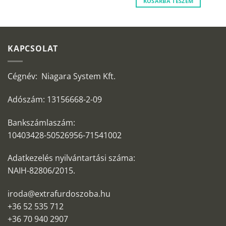
KOSÁRBA TESZEM
KAPCSOLAT
Cégnév: Niagara System Kft.
Adószám: 13156668-2-09
Bankszámlaszám:
10403428-50526956-71541002
Adatkezelés nyilvántartási száma:
NAIH-82806/2015.
iroda@extrafurdoszoba.hu
+36 52 535 712
+36 70 940 2907