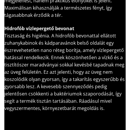
megjelenést, hanem praktikus előnyöket is jelent.
Maximálisan kihasználják a természetes fényt, így
tágasabbnak érződik a tér.
Hidrofób vízlepergető bevonat
Tisztaság és higiénia. A hidrofób bevonattal ellátott
zuhanykabinok és kádparavánok belső oldalát egy
észrevehetetlen nano réteg borítja, amely vízlepergető
hatással rendelkezik. Ennek köszönhetően a vízkő és a
tisztítószer maradványai sokkal kevésbé tapadnak meg
az üveg felületén. Ez azt jelenti, hogy az üveg nem
koszolódik olyan gyorsan, így a takarítás egyszerűbb és
gyorsabb lesz. A kevesebb szennyeződés pedig
jelentősen csökkenti a baktériumok szaporodását, így
segít a termék tisztán tartásában. Ráadásul mivel
vegyszermentes, környezetbarát megoldás is.