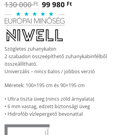
Original
Current
130 000
99 980
Ft
Ft
price
price
was:
is:
130
99
000 Ft.
980 Ft.
Szögletes zuhanykabin
2 szabadon összeépíthető zuhanykabinfélből
összeállítható.
Univerzális – nincs balos / jobbos verzió
Méretek: 100×195 cm és 90×195 cm
• Ultra tiszta üveg (nincs zöld árnyalata)
• 6 mm vastag, edzett biztonsági üveg
• Hidrofób vízlepergető bevonattal