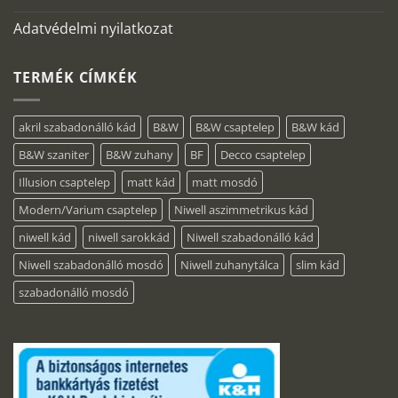
Adatvédelmi nyilatkozat
TERMÉK CÍMKÉK
akril szabadonálló kád
B&W
B&W csaptelep
B&W kád
B&W szaniter
B&W zuhany
BF
Decco csaptelep
Illusion csaptelep
matt kád
matt mosdó
Modern/Varium csaptelep
Niwell aszimmetrikus kád
niwell kád
niwell sarokkád
Niwell szabadonálló kád
Niwell szabadonálló mosdó
Niwell zuhanytálca
slim kád
szabadonálló mosdó