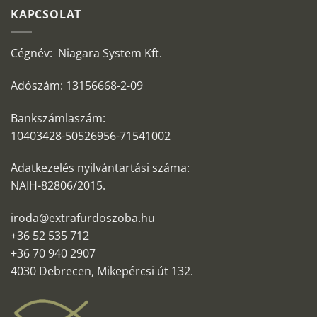
KAPCSOLAT
Cégnév: Niagara System Kft.
Adószám: 13156668-2-09
Bankszámlaszám:
10403428-50526956-71541002
Adatkezelés nyilvántartási száma:
NAIH-82806/2015.
iroda@extrafurdoszoba.hu
+36 52 535 712
+36 70 940 2907
4030 Debrecen, Mikepércsi út 132.