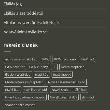
Elállás jog
Elállás a szerződéstől
Általános szerződési feltételek
Adatvédelmi nyilatkozat
TERMÉK CÍMKÉK
akril szabadonálló kád
B&W
B&W csaptelep
B&W kád
B&W szaniter
B&W zuhany
BF
Decco csaptelep
Illusion csaptelep
matt kád
matt mosdó
Modern/Varium csaptelep
Niwell aszimmetrikus kád
niwell kád
niwell sarokkád
Niwell szabadonálló kád
Niwell szabadonálló mosdó
Niwell zuhanytálca
slim kád
szabadonálló mosdó