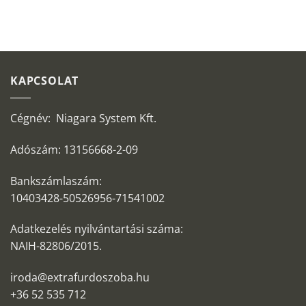
KAPCSOLAT
Cégnév: Niagara System Kft.
Adószám: 13156668-2-09
Bankszámlaszám:
10403428-50526956-71541002
Adatkezelés nyilvántartási száma:
NAIH-82806/2015.
iroda@extrafurdoszoba.hu
+36 52 535 712