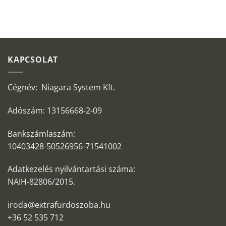
KAPCSOLAT
Cégnév: Niagara System Kft.
Adószám: 13156668-2-09
Bankszámlaszám:
10403428-50526956-71541002
Adatkezelés nyilvántartási száma:
NAIH-82806/2015.
iroda@extrafurdoszoba.hu
+36 52 535 712