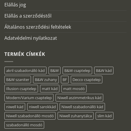
Elállás jog
Elállás a szerződéstől
Általános szerződési feltételek
Adatvédelmi nyilatkozat
TERMÉK CÍMKÉK
akril szabadonálló kád
B&W
B&W csaptelep
B&W kád
B&W szaniter
B&W zuhany
BF
Decco csaptelep
Illusion csaptelep
matt kád
matt mosdó
Modern/Varium csaptelep
Niwell aszimmetrikus kád
niwell kád
niwell sarokkád
Niwell szabadonálló kád
Niwell szabadonálló mosdó
Niwell zuhanytálca
slim kád
szabadonálló mosdó