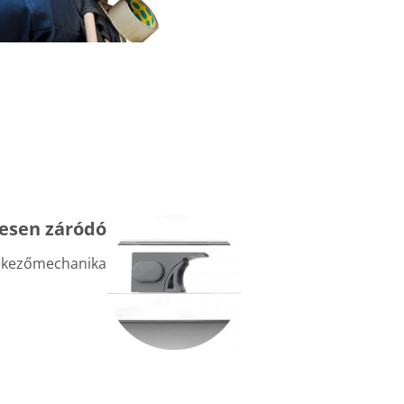
esen záródó
ékezőmechanika