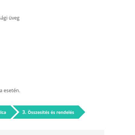
sági üveg
a esetén.
3
lca
Összesítés és rendelés