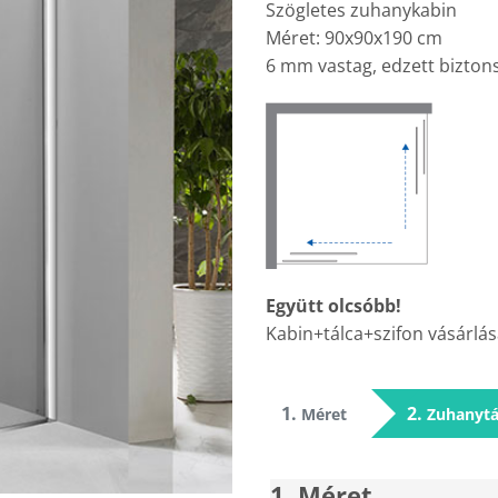
Szögletes zuhanykabin
Méret: 90x90x190 cm
6 mm vastag, edzett bizton
Együtt olcsóbb!
Kabin+tálca+szifon vásárlás
1
2
Méret
Zuhanytá
1
Méret