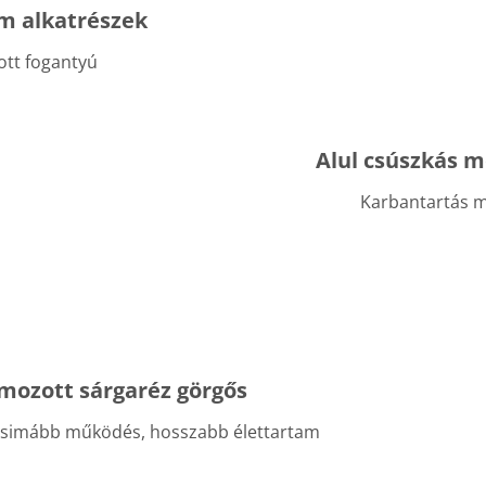
m alkatrészek
ott fogantyú
Alul csúszkás 
Karbantartás m
ómozott sárgaréz görgős
 simább működés, hosszabb élettartam