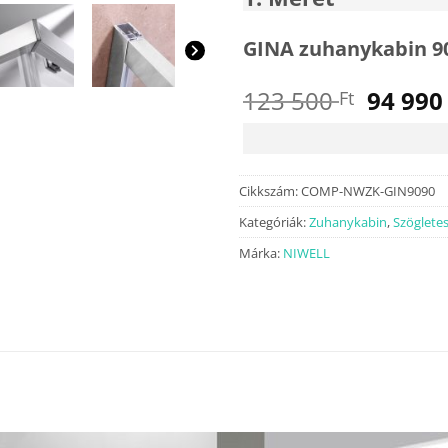
GINA zuhanykabin 9
Origin
123 500
94 99
Ft
price
was:
123
500 Ft.
Cikkszám:
COMP-NWZK-GIN9090
Kategóriák:
Zuhanykabin
,
Szöglete
Márka:
NIWELL