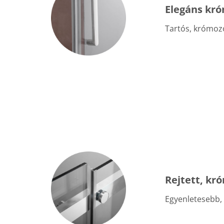
Elegáns kró
Tartós, krómoz
Rejtett, kr
Egyenletesebb,