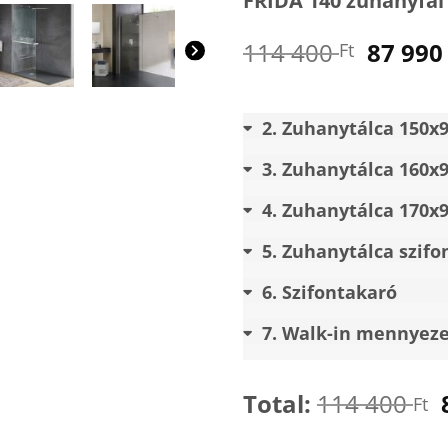
FRIDA 140 zuhanyfal
Origin
114 400
87 99
Ft
price
was:
114
2
Zuhanytálca 150x
400 Ft.
3
Zuhanytálca 160x
4
Zuhanytálca 170x
5
Zuhanytálca szifo
6
Szifontakaró
7
Walk-in mennyezet
Total:
114 400
Ft