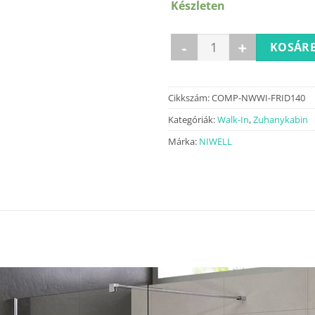
Készleten
FRIDA 140×195 walk-in zuhan
KOSÁRB
Cikkszám:
COMP-NWWI-FRID140
Kategóriák:
Walk-In
,
Zuhanykabin
Márka:
NIWELL