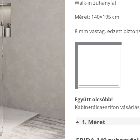
Walk-in zuhanyfal
Méret: 140×195 cm
8 mm vastag, edzett bizton
Együtt olcsóbb!
Kabin+tálca+szifon vásárlás
1
Méret