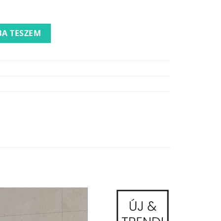
yfal mennyiség
A TESZEM