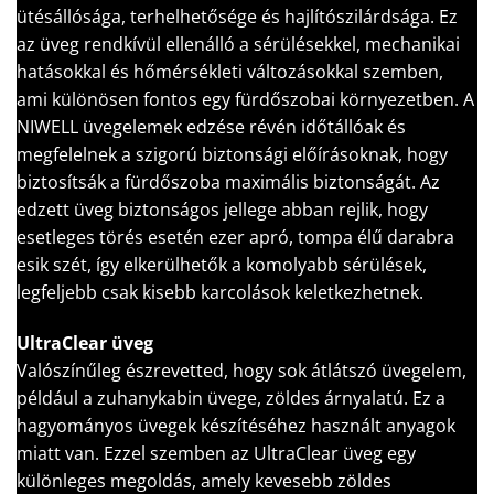
ütésállósága, terhelhetősége és hajlítószilárdsága. Ez
az üveg rendkívül ellenálló a sérülésekkel, mechanikai
hatásokkal és hőmérsékleti változásokkal szemben,
ami különösen fontos egy fürdőszobai környezetben. A
NIWELL üvegelemek edzése révén időtállóak és
megfelelnek a szigorú biztonsági előírásoknak, hogy
biztosítsák a fürdőszoba maximális biztonságát. Az
edzett üveg biztonságos jellege abban rejlik, hogy
esetleges törés esetén ezer apró, tompa élű darabra
esik szét, így elkerülhetők a komolyabb sérülések,
legfeljebb csak kisebb karcolások keletkezhetnek.
UltraClear üveg
Valószínűleg észrevetted, hogy sok átlátszó üvegelem,
például a zuhanykabin üvege, zöldes árnyalatú. Ez a
hagyományos üvegek készítéséhez használt anyagok
miatt van. Ezzel szemben az UltraClear üveg egy
különleges megoldás, amely kevesebb zöldes