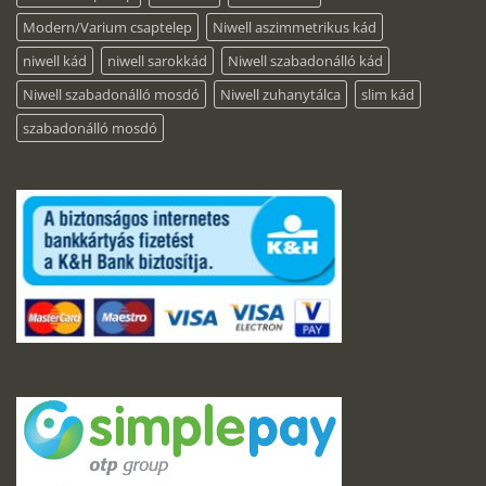
Modern/Varium csaptelep
Niwell aszimmetrikus kád
niwell kád
niwell sarokkád
Niwell szabadonálló kád
Niwell szabadonálló mosdó
Niwell zuhanytálca
slim kád
szabadonálló mosdó