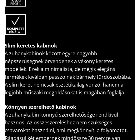
Slim keretes kabinok
A zuhanykabinok között egyre nagyobb
népszerűségnek örvendenek a vékony keretes
modellek. Ezek a minimalista, de mégis elegáns
termékek kiválóan passzolnak bármely fürdőszobába.
A slim keret nemcsak esztétikailag vonzó, hanem a
legjobb műszaki megoldásokat is magában foglalja
Könnyen szerelhető kabinok
A zuhanykabin könnyű szerelhetősége rendkívül
hasznos. Az összeszereléshez nem szükséges
csavarokat használni, ami megkönnyíti a folyamatot.
Ráadásul két embernek mindössze 30 percre van