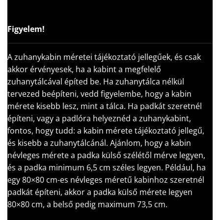
Figyelem!
A zuhanykabin méretei tájékoztató jellegűek, és csak
akkor érvényesek, ha a kabint a megfelelő
zuhanytálcával építed be. Ha zuhanytálca nélkül
tervezed beépíteni, vedd figyelembe, hogy a kabin
mérete kisebb lesz, mint a tálca. Ha padkát szeretnél
építeni, vagy a padlóra helyeznéd a zuhanykabint,
fontos, hogy tudd: a kabin mérete tájékoztató jellegű,
és kisebb a zuhanytálcánál. Ajánlom, hogy a kabin
névleges mérete a padka külső szélétől mérve legyen,
és a padka minimum 6,5 cm széles legyen. Például, ha
egy 80×80 cm-es névleges méretű kabinhoz szeretnél
padkát építeni, akkor a padka külső mérete legyen
80×80 cm, a belső pedig maximum 73,5 cm.