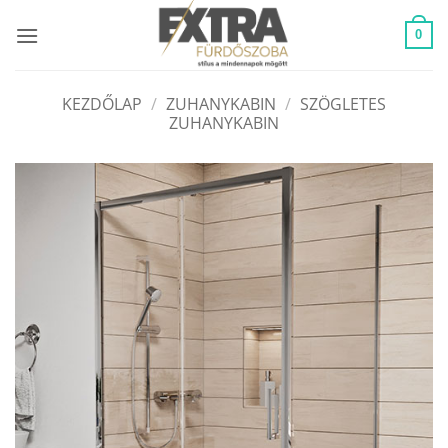
Skip
to
0
content
KEZDŐLAP
/
ZUHANYKABIN
/
SZÖGLETES
ZUHANYKABIN