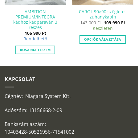
AMBITION
CAROL 90×90 szögletes
PREMIUM/INTEGRA
zuhanykabin
kádhoz kádparaván 3
nt
Original
Curre
143 000
Ft
109 990
Ft
price
price
részes
Készleten
was:
is:
105 990
Ft
143
109
.
000 Ft.
990 Ft
Rendelhető
OPCIÓK VÁLASZTÁSA
KOSÁRBA TESZEM
KAPCSOLAT
Cégnév: Niagara System Kft.
Adószám: 13156668-2-09
Bankszámlaszám:
10403428-50526956-71541002