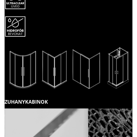
ZUHANYKABINOK