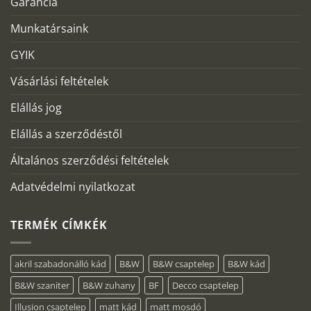
Garancia
Munkatársaink
GYIK
Vásárlási feltételek
Elállás jog
Elállás a szerződéstől
Általános szerződési feltételek
Adatvédelmi nyilatkozat
TERMÉK CÍMKÉK
akril szabadonálló kád
B&W
B&W csaptelep
B&W kád
B&W szaniter
B&W zuhany
BF
Decco csaptelep
Illusion csaptelep
matt kád
matt mosdó