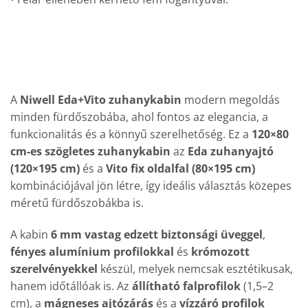
A
Niwell Eda+Vito zuhanykabin
modern megoldás
minden fürdőszobába, ahol fontos az elegancia, a
funkcionalitás és a könnyű szerelhetőség. Ez a
120×80
cm-es szögletes zuhanykabin
az
Eda zuhanyajtó
(120×195 cm)
és a
Vito fix oldalfal (80×195 cm)
kombinációjával jön létre, így ideális választás közepes
méretű fürdőszobákba is.
A kabin
6 mm vastag edzett biztonsági üveggel
,
fényes alumínium profilokkal
és
krómozott
szerelvényekkel
készül, melyek nemcsak esztétikusak,
hanem időtállóak is. Az
állítható falprofilok
(1,5–2
cm), a
mágneses ajtózárás
és a
vízzáró profilok