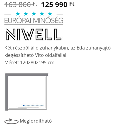
Original
Current
163 800
125 990
Ft
Ft
price
price
was:
is:
163
125
800 Ft.
990 Ft.
Két részből álló zuhanykabin, az Eda zuhanyajtó
kiegészíthető Vito oldalfallal
Méret: 120×80×195 cm
Megfordítható