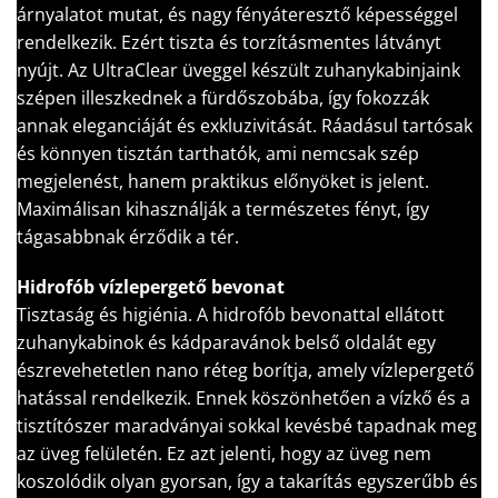
árnyalatot mutat, és nagy fényáteresztő képességgel
rendelkezik. Ezért tiszta és torzításmentes látványt
nyújt. Az UltraClear üveggel készült zuhanykabinjaink
szépen illeszkednek a fürdőszobába, így fokozzák
annak eleganciáját és exkluzivitását. Ráadásul tartósak
és könnyen tisztán tarthatók, ami nemcsak szép
megjelenést, hanem praktikus előnyöket is jelent.
Maximálisan kihasználják a természetes fényt, így
tágasabbnak érződik a tér.
Hidrofób vízlepergető bevonat
Tisztaság és higiénia. A hidrofób bevonattal ellátott
zuhanykabinok és kádparavánok belső oldalát egy
észrevehetetlen nano réteg borítja, amely vízlepergető
hatással rendelkezik. Ennek köszönhetően a vízkő és a
tisztítószer maradványai sokkal kevésbé tapadnak meg
az üveg felületén. Ez azt jelenti, hogy az üveg nem
koszolódik olyan gyorsan, így a takarítás egyszerűbb és