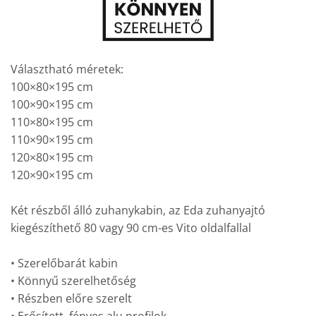
Választható méretek:
100×80×195 cm
100×90×195 cm
110×80×195 cm
110×90×195 cm
120×80×195 cm
120×90×195 cm
Két részből álló zuhanykabin, az Eda zuhanyajtó
kiegészíthető 80 vagy 90 cm-es Vito oldalfallal
• Szerelőbarát kabin
• Könnyű szerelhetőség
• Részben előre szerelt
• Erősített, fényes alu profilok