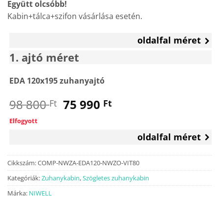
Együtt olcsóbb!
Kabin+tálca+szifon vásárlása esetén.
oldalfal méret
1
ajtó méret
EDA 120x195 zuhanyajtó
Original
Current
98 800
75 990
Ft
Ft
price
price
Elfogyott
was:
is:
oldalfal méret
98
75
800 Ft.
990 Ft.
Cikkszám:
COMP-NWZA-EDA120-NWZO-VIT80
Kategóriák:
Zuhanykabin
,
Szögletes zuhanykabin
Márka:
NIWELL