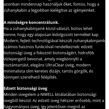
azonban mindennap használjuk őket, fontos, hogy a
zuhanykabin a legjobban kielégítse az igényeinket.
A minőségre koncentrálunk.
Ha a zuhanykabinjaink közül választ, biztos lehet
benne, hogy egy alaposan kidolgozott terméket kap.
Modern, fejlett technológiával készült zuhanykabinjaink
számos hasznos funkcióval rendelkeznek: edzett
biztonsági üveg a fokozott biztonságért, hidrofób
vízlepergető bevonat, amely megkönnyíti a
tisztántartást, elegáns UltraClear üveg, modern
minimalista slim keretes dizájn, tartós görgők, és
könnyen szerelhető felépítés.
Edzett biztonsági üveg
Minden üvegelem a NIWELL kínálatában biztonsági
üvegből készül. Az edzett üveg hétszer erősebb, mint a
hagyományos üveg, így jelentősen megnő az