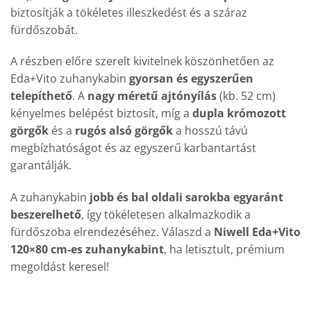
biztosítják a tökéletes illeszkedést és a száraz
fürdőszobát.
A részben előre szerelt kivitelnek köszönhetően az
Eda+Vito zuhanykabin
gyorsan és egyszerűen
telepíthető
. A
nagy méretű ajtónyílás
(kb. 52 cm)
kényelmes belépést biztosít, míg a
dupla krómozott
görgők
és a
rugós alsó görgők
a hosszú távú
megbízhatóságot és az egyszerű karbantartást
garantálják.
A zuhanykabin
jobb és bal oldali sarokba egyaránt
beszerelhető
, így tökéletesen alkalmazkodik a
fürdőszoba elrendezéséhez. Válaszd a
Niwell Eda+Vito
120×80 cm-es zuhanykabint
, ha letisztult, prémium
megoldást keresel!