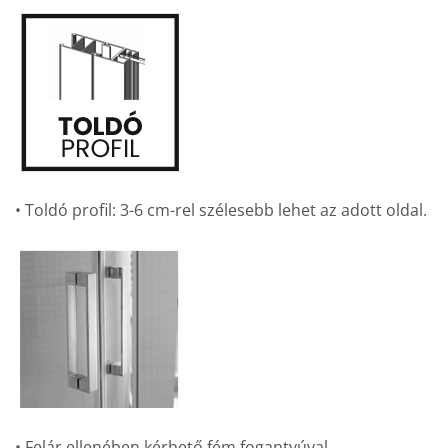
• Toldó profil: 3-6 cm-rel szélesebb lehet az adott oldal.
• Felár ellenében kérhető fém fogantyúval.