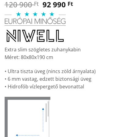
Original
Current
120 900
92 990
Ft
Ft
price
price
was:
is:
120
92
900 Ft.
990 Ft.
Extra slim szögletes zuhanykabin
Méret: 80x80x190 cm
• Ultra tiszta üveg (nincs zöld árnyalata)
• 6 mm vastag, edzett biztonsági üveg
• Hidrofób vízlepergető bevonattal