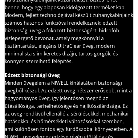
benne, hogy egy alaposan kidolgozott terméket kap.
Modern, fejlett technológiával készült zuhanykabinjaink
számos hasznos funkcióval rendelkeznek: edzett
biztonsági üveg a fokozott biztonságért, hidrofób
vízlepergető bevonat, amely megkönnyíti a
tisztántartást, elegáns UltraClear üveg, modern
minimalista slim keretes dizájn, tartós görgők, és
könnyen szerelhető felépítés.
Edzett biztonsági üveg
Minden üvegelem a NIWELL kínálatában biztonsági
üvegből készül. Az edzett üveg hétszer erősebb, mint a
hagyományos üveg, így jelentősen megnő az
ütésállósága, terhelhetősége és hajlítószilárdsága. Ez
az üveg rendkívül ellenálló a sérülésekkel, mechanikai
hatásokkal és hőmérsékleti változásokkal szemben,
ami különösen fontos egy fürdőszobai környezetben. A
NIWELL üvegelemek edzése révén időtállóak és