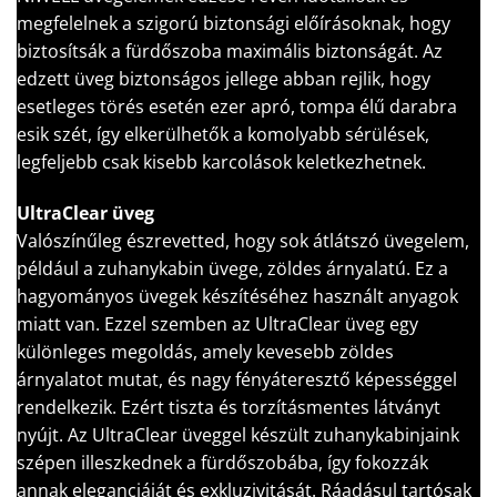
megfelelnek a szigorú biztonsági előírásoknak, hogy
biztosítsák a fürdőszoba maximális biztonságát. Az
edzett üveg biztonságos jellege abban rejlik, hogy
esetleges törés esetén ezer apró, tompa élű darabra
esik szét, így elkerülhetők a komolyabb sérülések,
legfeljebb csak kisebb karcolások keletkezhetnek.
UltraClear üveg
Valószínűleg észrevetted, hogy sok átlátszó üvegelem,
például a zuhanykabin üvege, zöldes árnyalatú. Ez a
hagyományos üvegek készítéséhez használt anyagok
miatt van. Ezzel szemben az UltraClear üveg egy
különleges megoldás, amely kevesebb zöldes
árnyalatot mutat, és nagy fényáteresztő képességgel
rendelkezik. Ezért tiszta és torzításmentes látványt
nyújt. Az UltraClear üveggel készült zuhanykabinjaink
szépen illeszkednek a fürdőszobába, így fokozzák
annak eleganciáját és exkluzivitását. Ráadásul tartósak