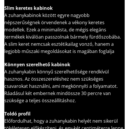
Slim keretes kabinok
A zuhanykabinok között egyre nagyobb
népszerűségnek örvendenek a vékony keretes
modellek. Ezek a minimalista, de mégis elegáns
termékek kiválóan passzolnak bármely fürdőszobába.
A slim keret nemcsak esztétikailag vonzó, hanem a
legjobb műszaki megoldásokat is magában foglalja
Könnyen szerelhető kabinok
A zuhanykabin könnyű szerelhetősége rendkívül
hasznos. Az összeszereléshez nem szükséges
csavarokat használni, ami megkönnyíti a folyamatot.
Ráadásul két embernek mindössze 30 percre van
szüksége a teljes összeállításhoz.
Toldó profil
Előfordulhat, hogy a zuhanykabin helyét nem sikerül
tökéletesen előkészíteni, és egy-két centiméterre lenne