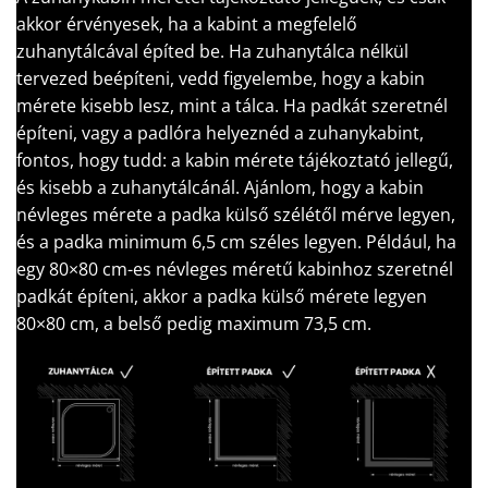
akkor érvényesek, ha a kabint a megfelelő
zuhanytálcával építed be. Ha zuhanytálca nélkül
tervezed beépíteni, vedd figyelembe, hogy a kabin
mérete kisebb lesz, mint a tálca. Ha padkát szeretnél
építeni, vagy a padlóra helyeznéd a zuhanykabint,
fontos, hogy tudd: a kabin mérete tájékoztató jellegű,
és kisebb a zuhanytálcánál. Ajánlom, hogy a kabin
névleges mérete a padka külső szélétől mérve legyen,
és a padka minimum 6,5 cm széles legyen. Például, ha
egy 80×80 cm-es névleges méretű kabinhoz szeretnél
padkát építeni, akkor a padka külső mérete legyen
80×80 cm, a belső pedig maximum 73,5 cm.