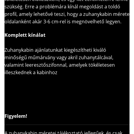
szükség. Erre a problémára kínál megoldást a toldó
profil, amely lehetővé teszi, hogy a zuhanykabin mérete
oldalanként akár 3-6 cm-rel is megnövelhető legyen.
Komplett kínálat
Zuhanykabin ajánlatunkat kiegészítheti kiváló
minőségű műmárvány vagy akril zuhanytálcával,
valamint leeresztőszifonnal, amelyek tökéletesen
illeszkednek a kabinhoz
Figyelem!
A zuhanykabin méretei tájékoztató jellegűek, és csak