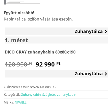
Együtt olcsóbb!
Kabin+tálca+szifon vásárlása esetén.
Zuhanytálca
1
méret
DICO GRAY zuhanykabin 80x80x190
Original
Current
120 900
92 990
Ft
Ft
price
price
Zuhanytálca
was:
is:
120
92
900 Ft.
990 Ft.
Cikkszám:
COMP-NWZK-DIC8080-G
Kategóriák:
Zuhanykabin
,
Szögletes zuhanykabin
Márka:
NIWELL