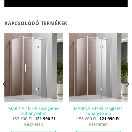
KAPCSOLÓDÓ TERMÉKEK
MARINA 100×80 szögletes
MARINA 90×90 szögletes
zuhanykabin
zuhanykabin
Original
Current
Original
Curre
158 600
Ft
121 990
Ft
158 600
Ft
121 990
Ft
price
price
price
price
Készleten
Készleten
was:
is:
was:
is:
158
121
158
121