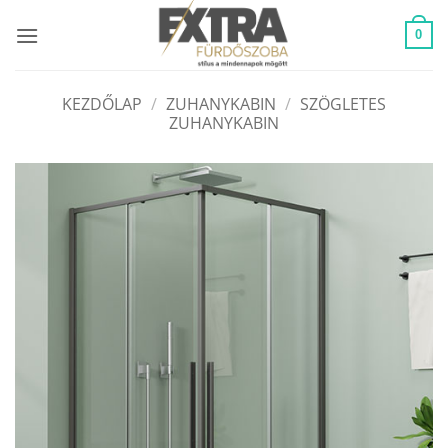
Skip
to
0
content
KEZDŐLAP
/
ZUHANYKABIN
/
SZÖGLETES
ZUHANYKABIN