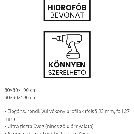
80×80×190 cm
90×90×190 cm
• Elegáns, rendkívül vékony profilok (felső 23 mm, fali 27
mm)
• Ultra tiszta üveg (nincs zöld árnyalata)
• 6 mm vastag, edzett biztonsági üveg