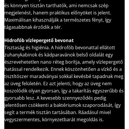
és könnyen tisztán tarthatók, ami nemcsak szép
megjelenést, hanem praktikus előnyöket is jelent.
Maximálisan kihasználják a természetes fényt, így
tágasabbnak érződik a tér.
Hidrofób vízlepergető bevonat
Tisztaság és higiénia. A hidrofób bevonattal ellátott
zuhanykabinok és kádparavánok belső oldalát egy
észrevehetetlen nano réteg borítja, amely vízlepergető
hatással rendelkezik. Ennek köszönhetően a vízkő és a
tisztítószer maradványai sokkal kevésbé tapadnak meg
az üveg felületén. Ez azt jelenti, hogy az üveg nem
koszolódik olyan gyorsan, így a takarítás egyszerűbb és
gyorsabb lesz. A kevesebb szennyeződés pedig
jelentősen csökkenti a baktériumok szaporodását, így
segít a termék tisztán tartásában. Ráadásul mivel
vegyszermentes, környezetbarát megoldás is.