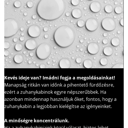
Kevés ideje van?
Imádni fogja a megoldásainkat!
Manapság ritkán van időnk a pihentető fürdőzésre,
ezért a zuhanykabinok egyre népszerűbbek. Ha
azonban mindennap használjuk őket, fontos, hogy a
zuhanykabin a legjobban kielégítse az igényeinket.
A minőségre koncentrálunk.
Ha a zuhanykabinjaink közül választ, biztos lehet