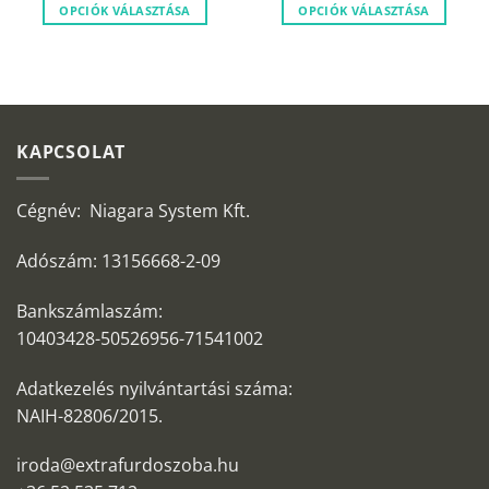
600 Ft.
990 Ft.
600 Ft.
990 Ft
OPCIÓK VÁLASZTÁSA
OPCIÓK VÁLASZTÁSA
KAPCSOLAT
Cégnév: Niagara System Kft.
Adószám: 13156668-2-09
Bankszámlaszám:
10403428-50526956-71541002
Adatkezelés nyilvántartási száma:
NAIH-82806/2015.
iroda@extrafurdoszoba.hu