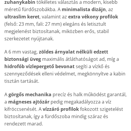
zuhanykabin
tökéletes választás a modern, kisebb
méretű fürdőszobákba. A
minimalista dizájn
, az
ultraslim keret
, valamint az
extra vékony profilok
(felső: 23 mm, fali: 27 mm) elegáns és letisztult
megjelenést biztosítanak, miközben erős, stabil
szerkezetet nyújtanak.
A 6 mm vastag,
zöldes árnyalat nélküli edzett
biztonsági üveg
maximális átláthatóságot ad, míg a
hidrofób vízlepergető bevonat
segíti a vízkő és
szennyeződések elleni védelmet, megkönnyítve a kabin
tisztán tartását.
A
görgős mechanika
precíz és halk működést garantál,
a
mágneses ajtózár
pedig megakadályozza a víz
kifröccsenését. A
vízzáró profilok
fokozott szigetelést
biztosítanak, így a fürdőszoba mindig száraz és
rendezett marad.