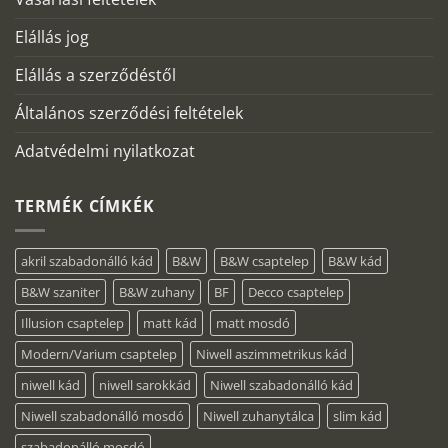
Elállás jog
Elállás a szerződéstől
Általános szerződési feltételek
Adatvédelmi nyilatkozat
TERMÉK CÍMKÉK
akril szabadonálló kád
B&W
B&W csaptelep
B&W kád
B&W szaniter
B&W zuhany
BF
Decco csaptelep
Illusion csaptelep
matt kád
matt mosdó
Modern/Varium csaptelep
Niwell aszimmetrikus kád
niwell kád
niwell sarokkád
Niwell szabadonálló kád
Niwell szabadonálló mosdó
Niwell zuhanytálca
slim kád
szabadonálló mosdó