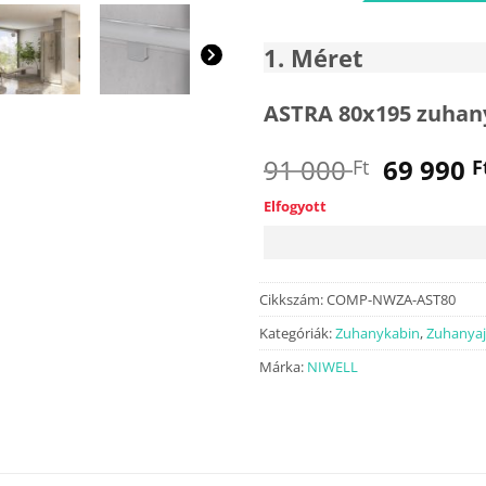
1
Méret
ASTRA 80x195 zuhan
Origina
91 000
69 990
Ft
F
price
Elfogyott
was:
91
000 Ft.
Cikkszám:
COMP-NWZA-AST80
Kategóriák:
Zuhanykabin
,
Zuhanyaj
Márka:
NIWELL