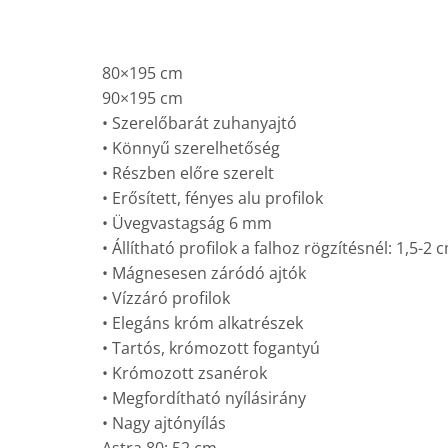
80×195 cm
90×195 cm
• Szerelőbarát zuhanyajtó
• Könnyű szerelhetőség
• Részben előre szerelt
• Erősített, fényes alu profilok
• Üvegvastagság 6 mm
• Állítható profilok a falhoz rögzítésnél: 1,5-2 
• Mágnesesen záródó ajtók
• Vízzáró profilok
• Elegáns króm alkatrészek
• Tartós, krómozott fogantyú
• Krómozott zsanérok
• Megfordítható nyílásirány
• Nagy ajtónyílás
Astra 80: 52 cm