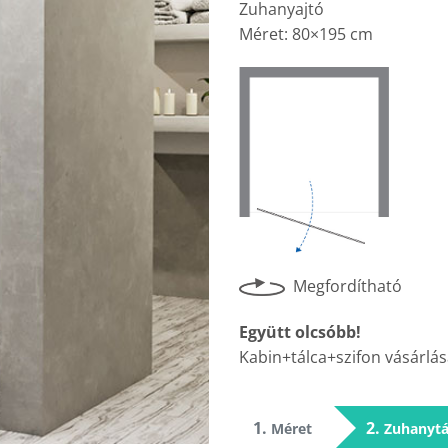
Zuhanyajtó
Méret: 80×195 cm
Megfordítható
Együtt olcsóbb!
Kabin+tálca+szifon vásárlás
1
2
Méret
Zuhanytá