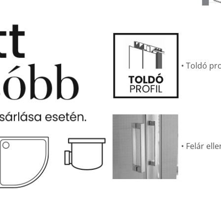
• Toldó pro
• Felár el