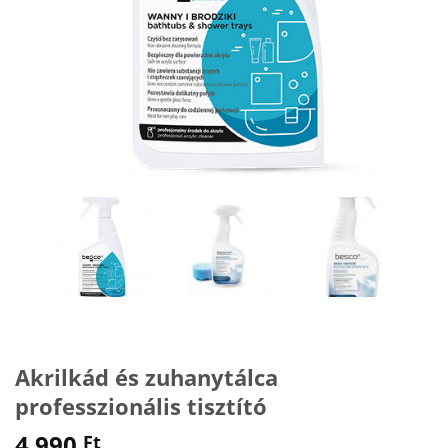
Akrilkád és zuhanytálca
professzionális tisztító
4 990
Ft