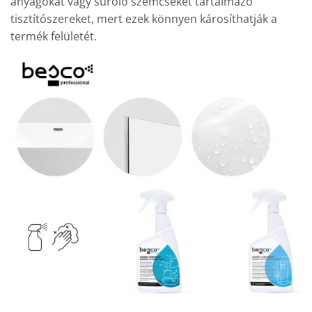
anyagokat vagy súroló szemcséket tartalmazó
tisztítószereket, mert ezek könnyen károsíthatják a
termék felületét.