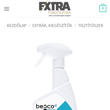
Skip
to
0
content
KEZDŐLAP
/
EXTRÁK, KIEGÉSZÍTŐK
/
TISZTÍTÓSZER