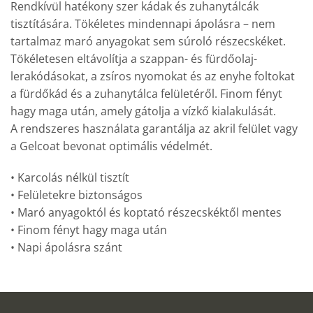
Rendkívül hatékony szer kádak és zuhanytálcák
tisztítására. Tökéletes mindennapi ápolásra – nem
tartalmaz maró anyagokat sem súroló részecskéket.
Tökéletesen eltávolítja a szappan- és fürdőolaj-
lerakódásokat, a zsíros nyomokat és az enyhe foltokat
a fürdőkád és a zuhanytálca felületéről. Finom fényt
hagy maga után, amely gátolja a vízkő kialakulását.
A rendszeres használata garantálja az akril felület vagy
a Gelcoat bevonat optimális védelmét.
• Karcolás nélkül tisztít
• Felületekre biztonságos
• Maró anyagoktól és koptató részecskéktől mentes
• Finom fényt hagy maga után
• Napi ápolásra szánt