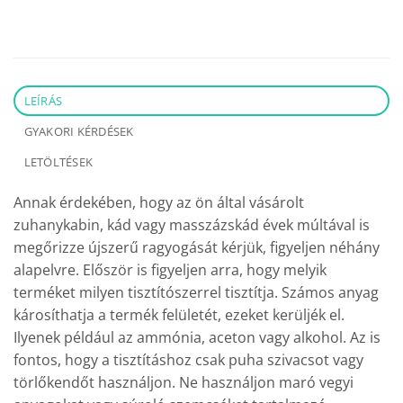
LEÍRÁS
GYAKORI KÉRDÉSEK
LETÖLTÉSEK
Annak érdekében, hogy az ön által vásárolt
zuhanykabin, kád vagy masszázskád évek múltával is
megőrizze újszerű ragyogását kérjük, figyeljen néhány
alapelvre. Először is figyeljen arra, hogy melyik
terméket milyen tisztítószerrel tisztítja. Számos anyag
károsíthatja a termék felületét, ezeket kerüljék el.
Ilyenek például az ammónia, aceton vagy alkohol. Az is
fontos, hogy a tisztításhoz csak puha szivacsot vagy
törlőkendőt használjon. Ne használjon maró vegyi