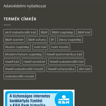
Adatvédelmi nyilatkozat
TERMÉK CÍMKÉK
akril szabadonálló kád
B&W
B&W csaptelep
B&W kád
B&W szaniter
B&W zuhany
BF
Decco csaptelep
Illusion csaptelep
matt kád
matt mosdó
Modern/Varium csaptelep
Niwell aszimmetrikus kád
niwell kád
niwell sarokkád
Niwell szabadonálló kád
Niwell szabadonálló mosdó
Niwell zuhanytálca
slim kád
szabadonálló mosdó