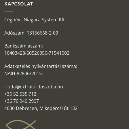
KAPCSOLAT
Cégnév: Niagara System Kft.
Adószám: 13156668-2-09
Bankszámlaszám:
10403428-50526956-71541002
Adatkezelés nyilvántartási száma:
NAIH-82806/2015.
iroda@extrafurdoszoba.hu
+36 52 535 712
+36 70 940 2907
4030 Debrecen, Mikepércsi út 132.